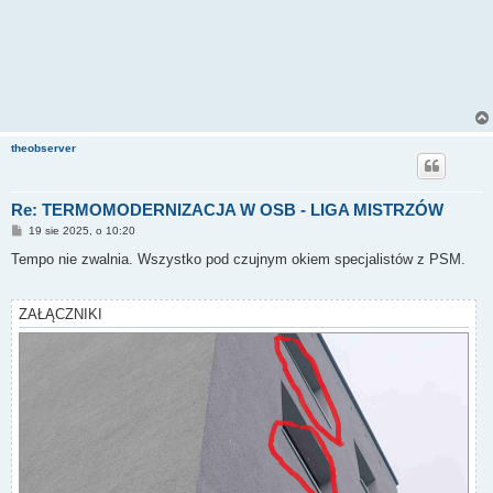
theobserver
Re: TERMOMODERNIZACJA W OSB - LIGA MISTRZÓW
P
19 sie 2025, o 10:20
o
s
Tempo nie zwalnia. Wszystko pod czujnym okiem specjalistów z PSM.
t
ZAŁĄCZNIKI