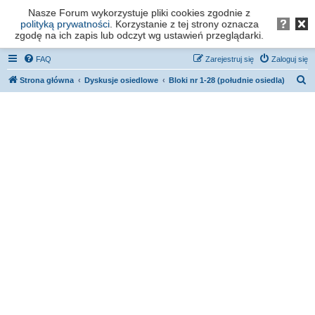
Nasze Forum wykorzystuje pliki cookies zgodnie z
Forum os. Stefana Batorego - Poznań
polityką prywatności
. Korzystanie z tej strony oznacza
zgodę na ich zapis lub odczyt wg ustawień przeglądarki.
FAQ
Zarejestruj się
Zaloguj się
S
Strona główna
Dyskusje osiedlowe
Bloki nr 1-28 (południe osiedla)
z
u
k
a
j