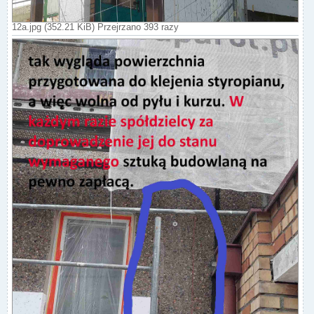
12a.jpg (352.21 KiB) Przejrzano 393 razy