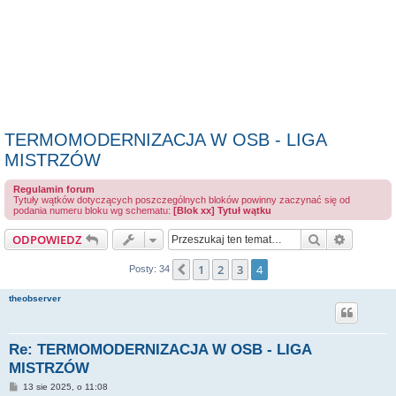
TERMOMODERNIZACJA W OSB - LIGA
MISTRZÓW
Regulamin forum
Tytuły wątków dotyczących poszczególnych bloków powinny zaczynać się od
podania numeru bloku wg schematu:
[Blok xx] Tytuł wątku
Szukaj
Wyszuki
ODPOWIEDZ
1
2
3
4
Poprzednia
Posty: 34
theobserver
Re: TERMOMODERNIZACJA W OSB - LIGA
MISTRZÓW
P
13 sie 2025, o 11:08