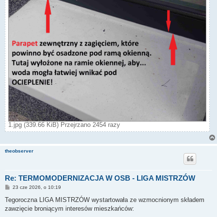
1.jpg (339.66 KiB) Przejrzano 2454 razy
theobserver
Re: TERMOMODERNIZACJA W OSB - LIGA MISTRZÓW
P
23 cze 2026, o 10:19
o
s
Tegoroczna LIGA MISTRZÓW wystartowała ze wzmocnionym składem
t
zawzięcie broniącym interesów mieszkańców: