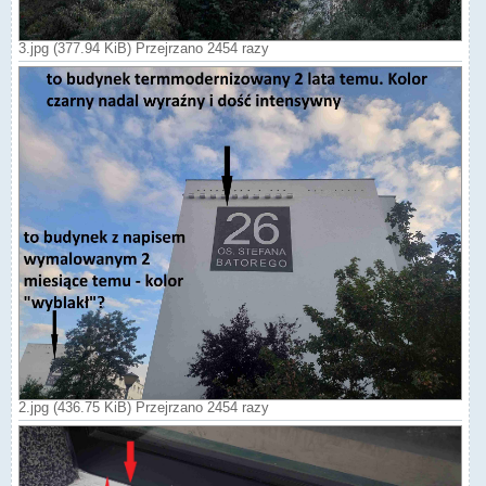
3.jpg (377.94 KiB) Przejrzano 2454 razy
2.jpg (436.75 KiB) Przejrzano 2454 razy