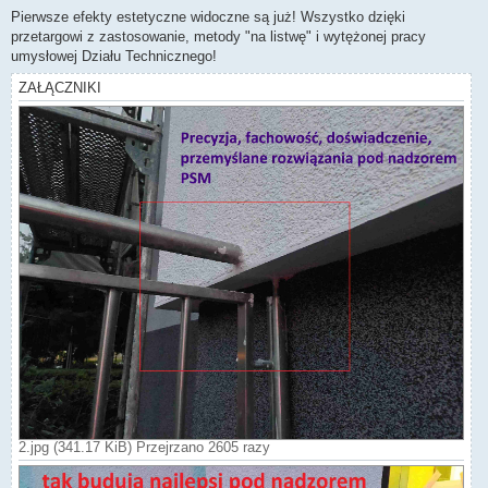
o
s
Pierwsze efekty estetyczne widoczne są już! Wszystko dzięki
t
przetargowi z zastosowanie, metody "na listwę" i wytężonej pracy
umysłowej Działu Technicznego!
ZAŁĄCZNIKI
2.jpg (341.17 KiB) Przejrzano 2605 razy