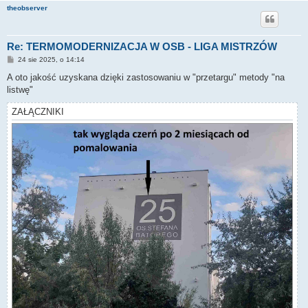
theobserver
Re: TERMOMODERNIZACJA W OSB - LIGA MISTRZÓW
P
24 sie 2025, o 14:14
o
s
A oto jakość uzyskana dzięki zastosowaniu w "przetargu" metody "na
t
listwę"
ZAŁĄCZNIKI