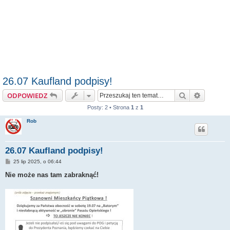
26.07 Kaufland podpisy!
Szukaj
Wyszuki
ODPOWIEDZ
Posty: 2 • Strona
1
z
1
Rob
26.07 Kaufland podpisy!
P
25 lip 2025, o 06:44
o
s
Nie może nas tam zabraknąć!
t