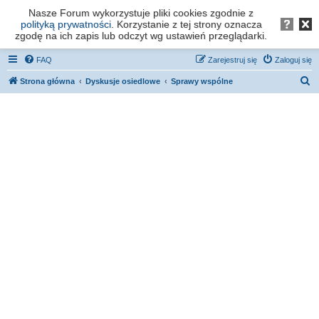
Nasze Forum wykorzystuje pliki cookies zgodnie z
Forum os. Stefana Batorego - Poznań
polityką prywatności
. Korzystanie z tej strony oznacza
zgodę na ich zapis lub odczyt wg ustawień przeglądarki.
FAQ
Zarejestruj się
Zaloguj się
S
Strona główna
Dyskusje osiedlowe
Sprawy wspólne
z
u
k
a
j