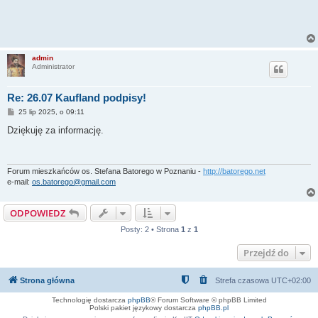
admin
Administrator
Re: 26.07 Kaufland podpisy!
P
25 lip 2025, o 09:11
o
s
Dziękuję za informację.
t
Forum mieszkańców os. Stefana Batorego w Poznaniu -
http://batorego.net
e-mail:
os.batorego@gmail.com
ODPOWIEDZ
Posty: 2 • Strona
1
z
1
Przejdź do
Strona główna
Strefa czasowa
UTC+02:00
Technologię dostarcza
phpBB
® Forum Software © phpBB Limited
Polski pakiet językowy dostarcza
phpBB.pl