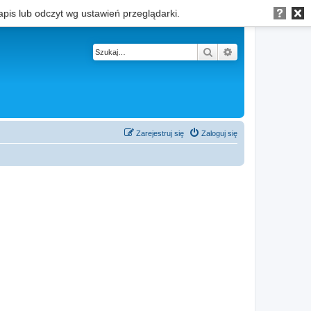
apis lub odczyt wg ustawień przeglądarki.
Szukaj
Wyszukiwanie z
Zarejestruj się
Zaloguj się