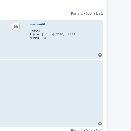
Posty: 1 • Strona
1
z
1
maximer06
Posty:
1
Rejestracja:
1 maja 2016, o 12:08
Nr bloku:
23
N
a
g
ó
r
ę
N
a
Posty: 1 • Strona
1
z
1