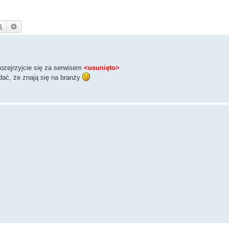
Szukaj
Wyszukiwanie zaawansowane
ozejrzyjcie się za serwisem
<usunięto>
idać, że znają się na branży