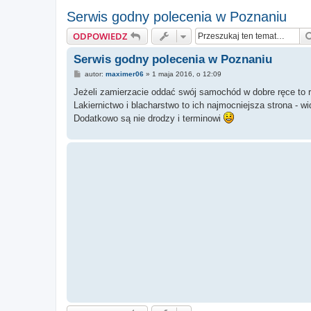
Serwis godny polecenia w Poznaniu
ODPOWIEDZ
Serwis godny polecenia w Poznaniu
P
autor:
maximer06
»
1 maja 2016, o 12:09
o
s
Jeżeli zamierzacie oddać swój samochód w dobre ręce to r
t
Lakiernictwo i blacharstwo to ich najmocniejsza strona - w
Dodatkowo są nie drodzy i terminowi