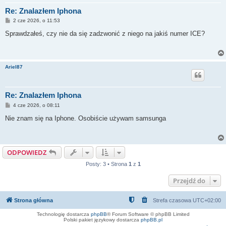
Re: Znalazłem Iphona
P
2 cze 2026, o 11:53
o
s
Sprawdzałeś, czy nie da się zadzwonić z niego na jakiś numer ICE?
t
Ariel87
Re: Znalazłem Iphona
P
4 cze 2026, o 08:11
o
s
Nie znam się na Iphone. Osobiście używam samsunga
t
ODPOWIEDZ
Posty: 3 • Strona
1
z
1
Przejdź do
Strona główna
Strefa czasowa
UTC+02:00
Technologię dostarcza
phpBB
® Forum Software © phpBB Limited
Polski pakiet językowy dostarcza
phpBB.pl