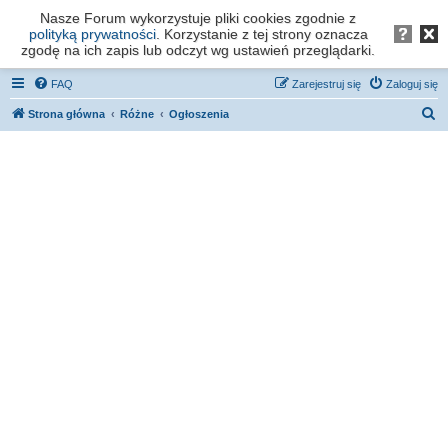
Nasze Forum wykorzystuje pliki cookies zgodnie z
Forum os. Stefana Batorego - Poznań
polityką prywatności
. Korzystanie z tej strony oznacza
zgodę na ich zapis lub odczyt wg ustawień przeglądarki.
FAQ
Zarejestruj się
Zaloguj się
S
Strona główna
Różne
Ogłoszenia
z
u
k
a
j