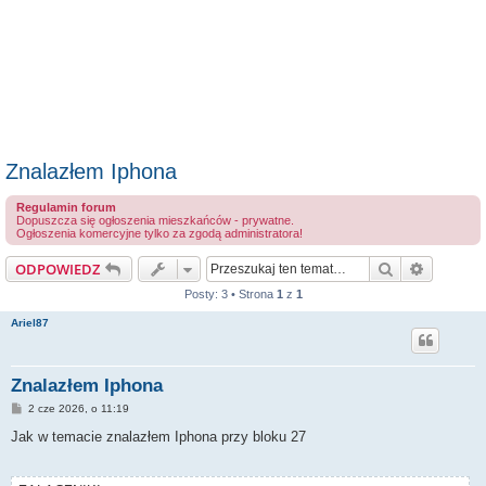
Znalazłem Iphona
Regulamin forum
Dopuszcza się ogłoszenia mieszkańców - prywatne.
Ogłoszenia komercyjne tylko za zgodą administratora!
Szukaj
Wyszuki
ODPOWIEDZ
Posty: 3 • Strona
1
z
1
Ariel87
Znalazłem Iphona
P
2 cze 2026, o 11:19
o
s
Jak w temacie znalazłem Iphona przy bloku 27
t