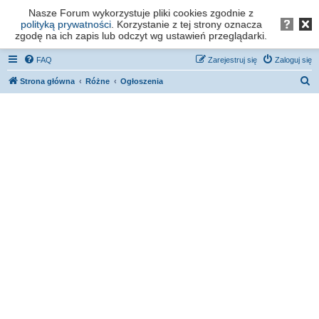
Nasze Forum wykorzystuje pliki cookies zgodnie z
Forum os. Stefana Batorego - Poznań
polityką prywatności
. Korzystanie z tej strony oznacza
zgodę na ich zapis lub odczyt wg ustawień przeglądarki.
FAQ
Zarejestruj się
Zaloguj się
S
Strona główna
Różne
Ogłoszenia
z
u
k
a
j