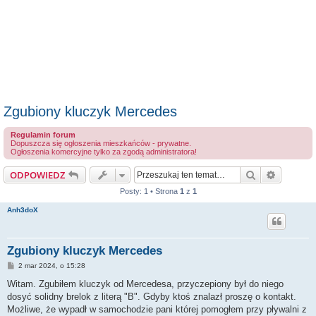
Zgubiony kluczyk Mercedes
Regulamin forum
Dopuszcza się ogłoszenia mieszkańców - prywatne.
Ogłoszenia komercyjne tylko za zgodą administratora!
Szukaj
Wyszuki
ODPOWIEDZ
Posty: 1 • Strona
1
z
1
Anh3doX
Zgubiony kluczyk Mercedes
P
2 mar 2024, o 15:28
o
s
Witam. Zgubiłem kluczyk od Mercedesa, przyczepiony był do niego
t
dosyć solidny brelok z literą "B". Gdyby ktoś znalazł proszę o kontakt.
Możliwe, że wypadł w samochodzie pani której pomogłem przy pływalni z