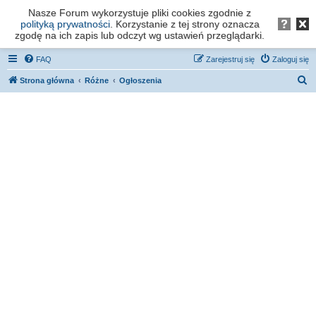
Nasze Forum wykorzystuje pliki cookies zgodnie z
Forum os. Stefana Batorego - Poznań
polityką prywatności
. Korzystanie z tej strony oznacza
zgodę na ich zapis lub odczyt wg ustawień przeglądarki.
FAQ
Zarejestruj się
Zaloguj się
S
Strona główna
Różne
Ogłoszenia
z
u
k
a
j