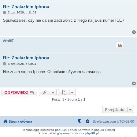
Re: Znalazłem Iphona
P
2 cze 2026, o 11:53
o
s
Sprawdzałeś, czy nie da się zadzwonić z niego na jakiś numer ICE?
t
Ariel87
Re: Znalazłem Iphona
P
4 cze 2026, o 08:11
o
s
Nie znam się na Iphone. Osobiście używam samsunga
t
ODPOWIEDZ
Posty: 3 • Strona
1
z
1
Przejdź do
Strona główna
Strefa czasowa
UTC+02:00
Technologię dostarcza
phpBB
® Forum Software © phpBB Limited
Polski pakiet językowy dostarcza
phpBB.pl