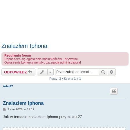
Znalazłem Iphona
Regulamin forum
Dopuszcza się ogłoszenia mieszkańców - prywatne.
Ogłoszenia komercyjne tylko za zgodą administratora!
Szukaj
Wyszuki
ODPOWIEDZ
Posty: 3 • Strona
1
z
1
Ariel87
Znalazłem Iphona
P
2 cze 2026, o 11:19
o
s
Jak w temacie znalazłem Iphona przy bloku 27
t