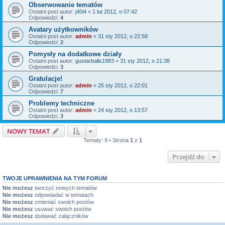
Obserwowanie tematów
Ostatni post autor:
j40i4
«
1 lut 2012, o 07:42
Odpowiedzi:
4
Avatary użytkowników
Ostatni post autor:
admin
«
31 sty 2012, o 22:58
Odpowiedzi:
2
Pomysły na dodatkowe działy
Ostatni post autor:
gustarballs1983
«
31 sty 2012, o 21:38
Odpowiedzi:
3
Gratulacje!
Ostatni post autor:
admin
«
25 sty 2012, o 22:01
Odpowiedzi:
7
Problemy techniczne
Ostatni post autor:
admin
«
24 sty 2012, o 13:57
Odpowiedzi:
3
NOWY TEMAT
Tematy: 9 • Strona
1
z
1
Przejdź do
TWOJE UPRAWNIENIA NA TYM FORUM
Nie możesz
tworzyć nowych tematów
Nie możesz
odpowiadać w tematach
Nie możesz
zmieniać swoich postów
Nie możesz
usuwać swoich postów
Nie możesz
dodawać załączników