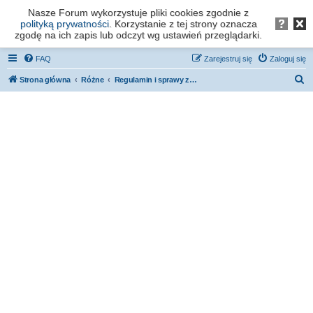
Nasze Forum wykorzystuje pliki cookies zgodnie z
Forum os. Stefana Batorego - Poznań
polityką prywatności
. Korzystanie z tej strony oznacza
zgodę na ich zapis lub odczyt wg ustawień przeglądarki.
FAQ
Zarejestruj się
Zaloguj się
S
Strona główna
Różne
Regulamin i sprawy związane z działaniem forum
z
u
k
a
j