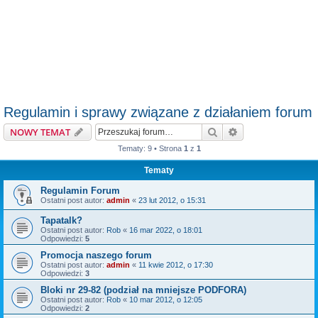
Regulamin i sprawy związane z działaniem forum
Szukaj
Wyszukiwanie z
NOWY TEMAT
Tematy: 9 • Strona
1
z
1
Tematy
Regulamin Forum
Ostatni post autor:
admin
«
23 lut 2012, o 15:31
Tapatalk?
Ostatni post autor:
Rob
«
16 mar 2022, o 18:01
Odpowiedzi:
5
Promocja naszego forum
Ostatni post autor:
admin
«
11 kwie 2012, o 17:30
Odpowiedzi:
3
Bloki nr 29-82 (podział na mniejsze PODFORA)
Ostatni post autor:
Rob
«
10 mar 2012, o 12:05
Odpowiedzi:
2