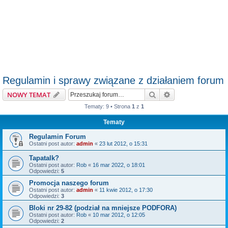
Regulamin i sprawy związane z działaniem forum
Szukaj
Wyszukiwanie z
NOWY TEMAT
Tematy: 9 • Strona
1
z
1
Tematy
Regulamin Forum
Ostatni post autor:
admin
«
23 lut 2012, o 15:31
Tapatalk?
Ostatni post autor:
Rob
«
16 mar 2022, o 18:01
Odpowiedzi:
5
Promocja naszego forum
Ostatni post autor:
admin
«
11 kwie 2012, o 17:30
Odpowiedzi:
3
Bloki nr 29-82 (podział na mniejsze PODFORA)
Ostatni post autor:
Rob
«
10 mar 2012, o 12:05
Odpowiedzi:
2