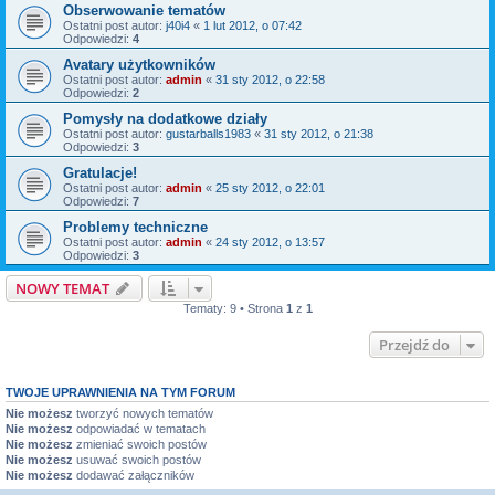
Obserwowanie tematów
Ostatni post autor:
j40i4
«
1 lut 2012, o 07:42
Odpowiedzi:
4
Avatary użytkowników
Ostatni post autor:
admin
«
31 sty 2012, o 22:58
Odpowiedzi:
2
Pomysły na dodatkowe działy
Ostatni post autor:
gustarballs1983
«
31 sty 2012, o 21:38
Odpowiedzi:
3
Gratulacje!
Ostatni post autor:
admin
«
25 sty 2012, o 22:01
Odpowiedzi:
7
Problemy techniczne
Ostatni post autor:
admin
«
24 sty 2012, o 13:57
Odpowiedzi:
3
NOWY TEMAT
Tematy: 9 • Strona
1
z
1
Przejdź do
TWOJE UPRAWNIENIA NA TYM FORUM
Nie możesz
tworzyć nowych tematów
Nie możesz
odpowiadać w tematach
Nie możesz
zmieniać swoich postów
Nie możesz
usuwać swoich postów
Nie możesz
dodawać załączników