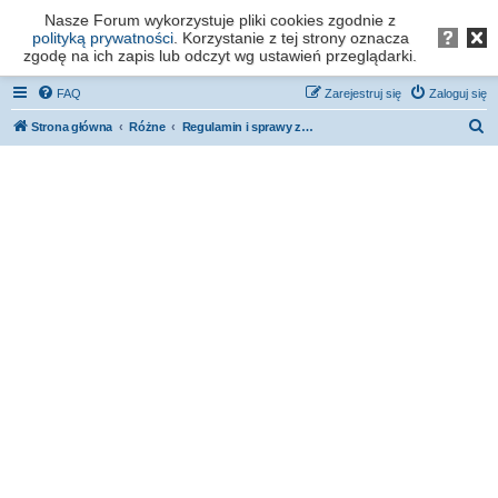
Nasze Forum wykorzystuje pliki cookies zgodnie z
Forum os. Stefana Batorego - Poznań
polityką prywatności
. Korzystanie z tej strony oznacza
zgodę na ich zapis lub odczyt wg ustawień przeglądarki.
FAQ
Zarejestruj się
Zaloguj się
S
Strona główna
Różne
Regulamin i sprawy związane z działaniem forum
z
u
k
a
j