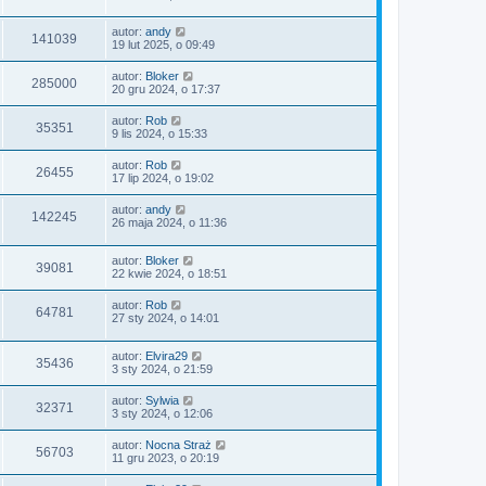
autor:
andy
141039
19 lut 2025, o 09:49
autor:
Bloker
285000
20 gru 2024, o 17:37
autor:
Rob
35351
9 lis 2024, o 15:33
autor:
Rob
26455
17 lip 2024, o 19:02
autor:
andy
142245
26 maja 2024, o 11:36
autor:
Bloker
39081
22 kwie 2024, o 18:51
autor:
Rob
64781
27 sty 2024, o 14:01
autor:
Elvira29
35436
3 sty 2024, o 21:59
autor:
Sylwia
32371
3 sty 2024, o 12:06
autor:
Nocna Straż
56703
11 gru 2023, o 20:19