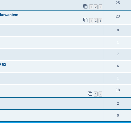
25
1
2
3
arkowaniem
23
1
2
3
8
1
7
 82
6
1
18
1
2
2
0