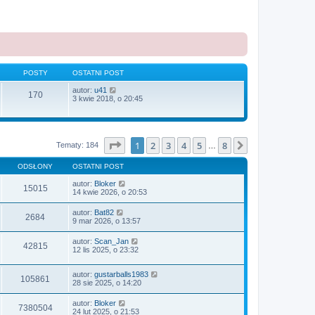
POSTY
OSTATNI POST
W
autor:
u41
170
y
3 kwie 2018, o 20:45
ś
w
i
e
t
Strona
1
z
8
1
2
3
4
5
8
Następna
Tematy: 184
…
l
n
a
ODSŁONY
OSTATNI POST
j
n
autor:
Bloker
15015
o
14 kwie 2026, o 20:53
w
s
autor:
Bat82
z
2684
9 mar 2026, o 13:57
y
p
autor:
Scan_Jan
o
42815
12 lis 2025, o 23:32
s
t
autor:
gustarballs1983
105861
28 sie 2025, o 14:20
autor:
Bloker
7380504
24 lut 2025, o 21:53