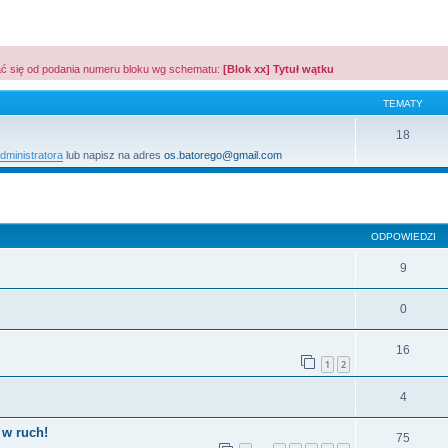
ć się od podania numeru bloku wg schematu:
[Blok xx] Tytuł wątku
TEMATY
18
ministratora
lub napisz na adres
os.batorego@gmail.com
szukiwanie zaawansowane
ODPOWIEDZI
9
0
16
1
2
4
 w ruch!
75