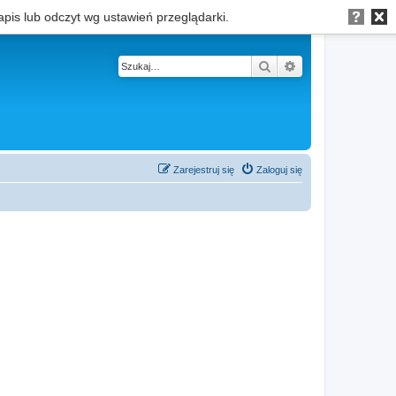
apis lub odczyt wg ustawień przeglądarki.
Szukaj
Wyszukiwanie z
Zarejestruj się
Zaloguj się