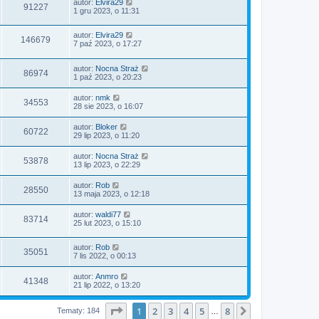
autor:
Elvira29
91227
1 gru 2023, o 11:31
autor:
Elvira29
146679
7 paź 2023, o 17:27
autor:
Nocna Straż
86974
1 paź 2023, o 20:23
autor:
nmk
34553
28 sie 2023, o 16:07
autor:
Bloker
60722
29 lip 2023, o 11:20
autor:
Nocna Straż
53878
13 lip 2023, o 22:29
autor:
Rob
28550
13 maja 2023, o 12:18
autor:
waldi77
83714
25 lut 2023, o 15:10
autor:
Rob
35051
7 lis 2022, o 00:13
autor:
Anmro
41348
21 lip 2022, o 13:20
Strona
1
z
8
1
2
3
4
5
8
Następna
Tematy: 184
…