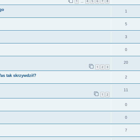
1
4
5
6
7
8
…
ego
1
5
3
0
20
1
2
3
as tak skrzywdził?
2
11
1
2
0
0
7