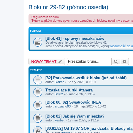
Bloki nr 29-82 (północ osiedla)
Regulamin forum
Tytuły wątków dotyczących poszczególnych bloków powinny zaczyna
FORUM
[Blok 41] - sprawy mieszkańców
Dział wyłącznie dla mieszkańców bloku 41.
Jeśli chcesz otrzymać hasło dostępu, wyślij
wiadomość do ad
Szukaj
Wy
NOWY TEMAT
TEMATY
[82] Parkowanie wzdłuż bloku (już od żabki)
autor:
Bloker
» 22 sty 2026, o 19:11
Trzaskające furtki Atanera
autor:
Bat82
» 9 mar 2026, o 13:57
[Blok 80, 82] Światłowód INEA
autor:
arcziano93
» 19 maja 2020, o 10:42
[Blok 82] Jak się Wam mieszka?
autor:
kesbet
» 17 mar 2025, o 13:19
[80,81,82] Od 19.07 SOR już działa. Blokady idą
autor:
Bloker
» 20 lip 2023, o 18:35