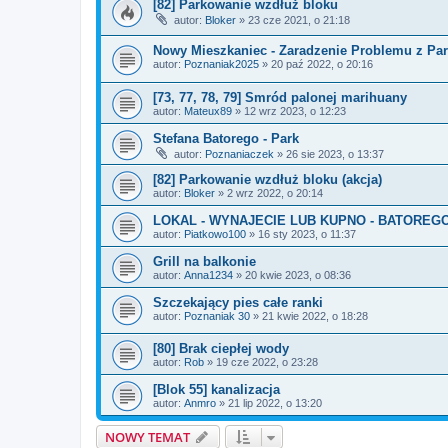
[82] Parkowanie wzdłuż bloku
autor:
Bloker
» 23 cze 2021, o 21:18
Nowy Mieszkaniec - Zaradzenie Problemu z P
autor:
Poznaniak2025
» 20 paź 2022, o 20:16
[73, 77, 78, 79] Smród palonej marihuany
autor:
Mateux89
» 12 wrz 2023, o 12:23
Stefana Batorego - Park
autor:
Poznaniaczek
» 26 sie 2023, o 13:37
[82] Parkowanie wzdłuż bloku (akcja)
autor:
Bloker
» 2 wrz 2022, o 20:14
LOKAL - WYNAJECIE LUB KUPNO - BATOREGO
autor:
Piatkowo100
» 16 sty 2023, o 11:37
Grill na balkonie
autor:
Anna1234
» 20 kwie 2023, o 08:36
Szczekający pies całe ranki
autor:
Poznaniak 30
» 21 kwie 2022, o 18:28
[80] Brak ciepłej wody
autor:
Rob
» 19 cze 2022, o 23:28
[Blok 55] kanalizacja
autor:
Anmro
» 21 lip 2022, o 13:20
NOWY TEMAT