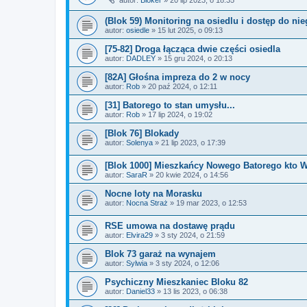
(Blok 59) Monitoring na osiedlu i dostęp do ni
autor:
osiedle
» 15 lut 2025, o 09:13
[75-82] Droga łącząca dwie części osiedla
autor:
DADLEY
» 15 gru 2024, o 20:13
[82A] Głośna impreza do 2 w nocy
autor:
Rob
» 20 paź 2024, o 12:11
[31] Batorego to stan umysłu...
autor:
Rob
» 17 lip 2024, o 19:02
[Blok 76] Blokady
autor:
Solenya
» 21 lip 2023, o 17:39
[Blok 1000] Mieszkańcy Nowego Batorego kto W
autor:
SaraR
» 20 kwie 2024, o 14:56
Nocne loty na Morasku
autor:
Nocna Straż
» 19 mar 2023, o 12:53
RSE umowa na dostawę prądu
autor:
Elvira29
» 3 sty 2024, o 21:59
Blok 73 garaż na wynajem
autor:
Sylwia
» 3 sty 2024, o 12:06
Psychiczny Mieszkaniec Bloku 82
autor:
Daniel33
» 13 lis 2023, o 06:38