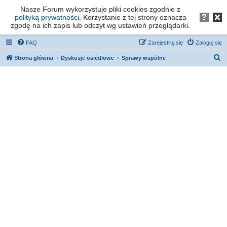
Nasze Forum wykorzystuje pliki cookies zgodnie z
Forum os. Stefana Batorego - Poznań
polityką prywatności
. Korzystanie z tej strony oznacza
zgodę na ich zapis lub odczyt wg ustawień przeglądarki.
FAQ
Zarejestruj się
Zaloguj się
S
Strona główna
Dyskusje osiedlowe
Sprawy wspólne
z
u
k
a
j