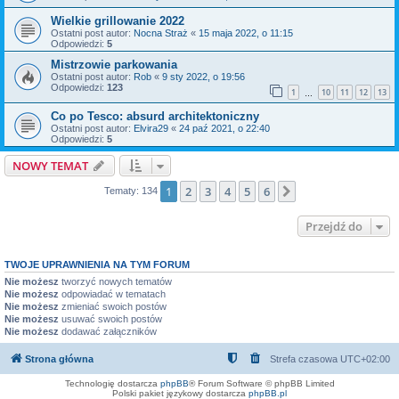
Wielkie grillowanie 2022
Ostatni post autor:
Nocna Straż
«
15 maja 2022, o 11:15
Odpowiedzi:
5
Mistrzowie parkowania
Ostatni post autor:
Rob
«
9 sty 2022, o 19:56
Odpowiedzi:
123
1
10
11
12
13
…
Co po Tesco: absurd architektoniczny
Ostatni post autor:
Elvira29
«
24 paź 2021, o 22:40
Odpowiedzi:
5
NOWY TEMAT
1
2
3
4
5
6
Następna
Tematy: 134
Przejdź do
TWOJE UPRAWNIENIA NA TYM FORUM
Nie możesz
tworzyć nowych tematów
Nie możesz
odpowiadać w tematach
Nie możesz
zmieniać swoich postów
Nie możesz
usuwać swoich postów
Nie możesz
dodawać załączników
Strona główna
Strefa czasowa
UTC+02:00
Technologię dostarcza
phpBB
® Forum Software © phpBB Limited
Polski pakiet językowy dostarcza
phpBB.pl