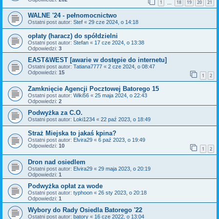
1
18
19
20
21
…
WALNE '24 - pełnomocnictwo
Ostatni post autor:
Stef
«
29 cze 2024, o 14:18
opłaty (haracz) do spółdzielni
Ostatni post autor:
Stefan
«
17 cze 2024, o 13:38
Odpowiedzi:
3
EAST&WEST [awarie w dostępie do internetu]
Ostatni post autor:
Tatiana7777
«
2 cze 2024, o 08:47
Odpowiedzi:
15
1
2
Zamknięcie Agencji Pocztowej Batorego 15
Ostatni post autor:
Wiki56
«
25 maja 2024, o 22:43
Odpowiedzi:
2
Podwyżka za C.O.
Ostatni post autor:
Loki1234
«
22 paź 2023, o 18:49
Straż Miejska to jakaś kpina?
Ostatni post autor:
Elvira29
«
6 paź 2023, o 19:49
Odpowiedzi:
10
1
2
Dron nad osiedlem
Ostatni post autor:
Elvira29
«
29 maja 2023, o 20:19
Odpowiedzi:
1
Podwyżka opłat za wode
Ostatni post autor:
typhoon
«
26 sty 2023, o 20:18
Odpowiedzi:
1
Wybory do Rady Osiedla Batorego '22
Ostatni post autor:
batory
«
16 cze 2022, o 13:04