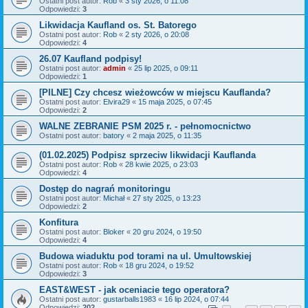
Ostatni post autor:
Rob
«
3 sty 2026, o 11:08
Odpowiedzi:
3
Likwidacja Kaufland os. St. Batorego
Ostatni post autor:
Rob
«
2 sty 2026, o 20:08
Odpowiedzi:
4
26.07 Kaufland podpisy!
Ostatni post autor:
admin
«
25 lip 2025, o 09:11
Odpowiedzi:
1
[PILNE] Czy chcesz wieżowców w miejscu Kauflanda?
Ostatni post autor:
Elvira29
«
15 maja 2025, o 07:45
Odpowiedzi:
2
WALNE ZEBRANIE PSM 2025 r. - pełnomocnictwo
Ostatni post autor:
batory
«
2 maja 2025, o 11:35
(01.02.2025) Podpisz sprzeciw likwidacji Kauflanda
Ostatni post autor:
Rob
«
28 kwie 2025, o 23:03
Odpowiedzi:
4
Dostęp do nagrań monitoringu
Ostatni post autor:
Michał
«
27 sty 2025, o 13:23
Odpowiedzi:
2
Konfitura
Ostatni post autor:
Bloker
«
20 gru 2024, o 19:50
Odpowiedzi:
4
Budowa wiaduktu pod torami na ul. Umultowskiej
Ostatni post autor:
Rob
«
18 gru 2024, o 19:52
Odpowiedzi:
3
EAST&WEST - jak oceniacie tego operatora?
Ostatni post autor:
gustarballs1983
«
16 lip 2024, o 07:44
Odpowiedzi:
202