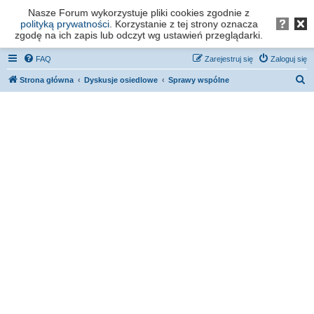
Nasze Forum wykorzystuje pliki cookies zgodnie z
Forum os. Stefana Batorego - Poznań
polityką prywatności
. Korzystanie z tej strony oznacza
zgodę na ich zapis lub odczyt wg ustawień przeglądarki.
FAQ
Zarejestruj się
Zaloguj się
S
Strona główna
Dyskusje osiedlowe
Sprawy wspólne
z
u
k
a
j