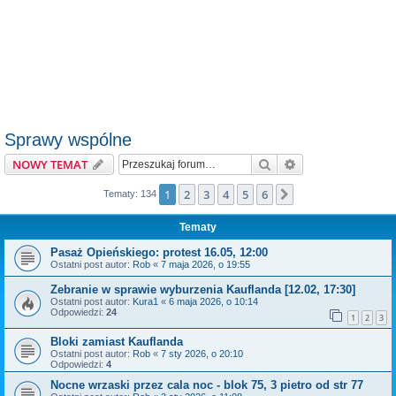
Sprawy wspólne
Szukaj
Wyszukiwanie z
NOWY TEMAT
1
2
3
4
5
6
Następna
Tematy: 134
Tematy
Pasaż Opieńskiego: protest 16.05, 12:00
Ostatni post autor:
Rob
«
7 maja 2026, o 19:55
Zebranie w sprawie wyburzenia Kauflanda [12.02, 17:30]
Ostatni post autor:
Kura1
«
6 maja 2026, o 10:14
Odpowiedzi:
24
1
2
3
Bloki zamiast Kauflanda
Ostatni post autor:
Rob
«
7 sty 2026, o 20:10
Odpowiedzi:
4
Nocne wrzaski przez cala noc - blok 75, 3 pietro od str 77