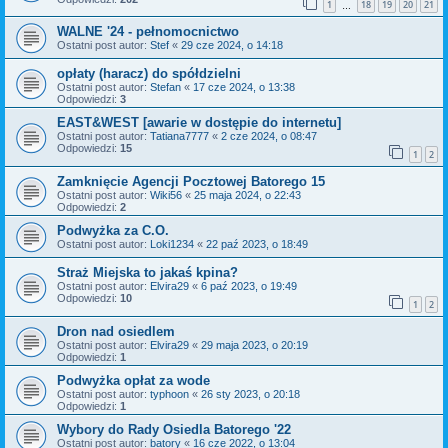
1
18
19
20
21
…
WALNE '24 - pełnomocnictwo
Ostatni post autor:
Stef
«
29 cze 2024, o 14:18
opłaty (haracz) do spółdzielni
Ostatni post autor:
Stefan
«
17 cze 2024, o 13:38
Odpowiedzi:
3
EAST&WEST [awarie w dostępie do internetu]
Ostatni post autor:
Tatiana7777
«
2 cze 2024, o 08:47
Odpowiedzi:
15
1
2
Zamknięcie Agencji Pocztowej Batorego 15
Ostatni post autor:
Wiki56
«
25 maja 2024, o 22:43
Odpowiedzi:
2
Podwyżka za C.O.
Ostatni post autor:
Loki1234
«
22 paź 2023, o 18:49
Straż Miejska to jakaś kpina?
Ostatni post autor:
Elvira29
«
6 paź 2023, o 19:49
Odpowiedzi:
10
1
2
Dron nad osiedlem
Ostatni post autor:
Elvira29
«
29 maja 2023, o 20:19
Odpowiedzi:
1
Podwyżka opłat za wode
Ostatni post autor:
typhoon
«
26 sty 2023, o 20:18
Odpowiedzi:
1
Wybory do Rady Osiedla Batorego '22
Ostatni post autor:
batory
«
16 cze 2022, o 13:04