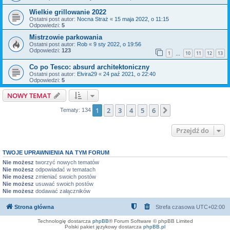
Wielkie grillowanie 2022
Ostatni post autor:
Nocna Straż
«
15 maja 2022, o 11:15
Odpowiedzi:
5
Mistrzowie parkowania
Ostatni post autor:
Rob
«
9 sty 2022, o 19:56
Odpowiedzi:
123
1
10
11
12
13
…
Co po Tesco: absurd architektoniczny
Ostatni post autor:
Elvira29
«
24 paź 2021, o 22:40
Odpowiedzi:
5
NOWY TEMAT
1
2
3
4
5
6
Następna
Tematy: 134
Przejdź do
TWOJE UPRAWNIENIA NA TYM FORUM
Nie możesz
tworzyć nowych tematów
Nie możesz
odpowiadać w tematach
Nie możesz
zmieniać swoich postów
Nie możesz
usuwać swoich postów
Nie możesz
dodawać załączników
Strona główna
Strefa czasowa
UTC+02:00
Technologię dostarcza
phpBB
® Forum Software © phpBB Limited
Polski pakiet językowy dostarcza
phpBB.pl