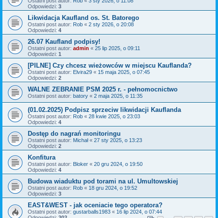
Ostatni post autor:
Rob
«
3 sty 2026, o 11:08
Odpowiedzi:
3
Likwidacja Kaufland os. St. Batorego
Ostatni post autor:
Rob
«
2 sty 2026, o 20:08
Odpowiedzi:
4
26.07 Kaufland podpisy!
Ostatni post autor:
admin
«
25 lip 2025, o 09:11
Odpowiedzi:
1
[PILNE] Czy chcesz wieżowców w miejscu Kauflanda?
Ostatni post autor:
Elvira29
«
15 maja 2025, o 07:45
Odpowiedzi:
2
WALNE ZEBRANIE PSM 2025 r. - pełnomocnictwo
Ostatni post autor:
batory
«
2 maja 2025, o 11:35
(01.02.2025) Podpisz sprzeciw likwidacji Kauflanda
Ostatni post autor:
Rob
«
28 kwie 2025, o 23:03
Odpowiedzi:
4
Dostęp do nagrań monitoringu
Ostatni post autor:
Michał
«
27 sty 2025, o 13:23
Odpowiedzi:
2
Konfitura
Ostatni post autor:
Bloker
«
20 gru 2024, o 19:50
Odpowiedzi:
4
Budowa wiaduktu pod torami na ul. Umultowskiej
Ostatni post autor:
Rob
«
18 gru 2024, o 19:52
Odpowiedzi:
3
EAST&WEST - jak oceniacie tego operatora?
Ostatni post autor:
gustarballs1983
«
16 lip 2024, o 07:44
Odpowiedzi:
202