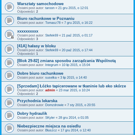
Warsztaty samochodowe
Ostatni post autor:
taroon
«
21 gru 2015, o 12:01
Odpowiedzi:
2
Biuro rachunkowe w Poznaniu
Ostatni post autor:
Tomasz78
«
7 gru 2015, o 16:22
xxxxxxxxxx
Ostatni post autor:
Stefek69
«
21 paź 2015, o 01:17
Odpowiedzi:
3
[41A] hałasy w bloku
Ostatni post autor:
Stefek69
«
20 paź 2015, o 17:44
Odpowiedzi:
1
[Blok 29-82] zmiana sposobu zarządzania Wspólnotą
Ostatni post autor:
Integrum
«
10 lip 2015, o 15:04
Dobre biuro rachunkowe
Ostatni post autor:
suselka
«
3 lip 2015, o 14:40
[Sprzedam] Łóżko tapicerowane w tkaninie lub eko skórze
Ostatni post autor:
admin
«
23 mar 2015, o 10:24
Odpowiedzi:
2
Przychodnia lekarska
Ostatni post autor:
Domzdrowie
«
7 sty 2015, o 20:55
Dobry hydraulik
Ostatni post autor:
SKyler
«
28 gru 2014, o 01:05
Niebezpieczne miejsca na osiedlu
Ostatni post autor:
Bluszcz
«
17 gru 2014, o 12:40