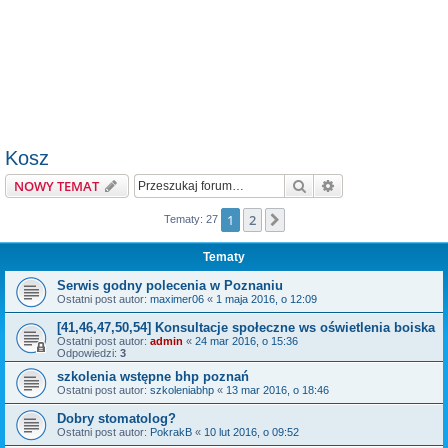
Kosz
Szukaj
Wyszukiwanie z
NOWY TEMAT
1
2
Następna
Tematy: 27
Tematy
Serwis godny polecenia w Poznaniu
Ostatni post autor:
maximer06
«
1 maja 2016, o 12:09
[41,46,47,50,54] Konsultacje społeczne ws oświetlenia boiska
Ostatni post autor:
admin
«
24 mar 2016, o 15:36
Odpowiedzi:
3
szkolenia wstępne bhp poznań
Ostatni post autor:
szkoleniabhp
«
13 mar 2016, o 18:46
Dobry stomatolog?
Ostatni post autor:
PokrakB
«
10 lut 2016, o 09:52