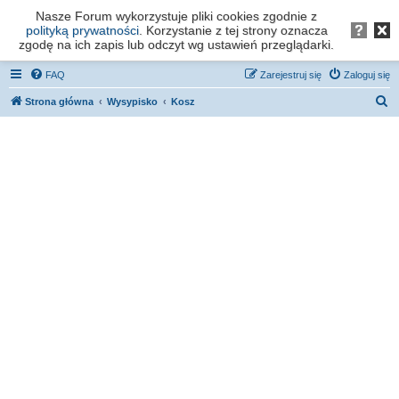
Nasze Forum wykorzystuje pliki cookies zgodnie z
Forum os. Stefana Batorego - Poznań
polityką prywatności
. Korzystanie z tej strony oznacza
zgodę na ich zapis lub odczyt wg ustawień przeglądarki.
FAQ
Zarejestruj się
Zaloguj się
S
Strona główna
Wysypisko
Kosz
z
u
k
a
j