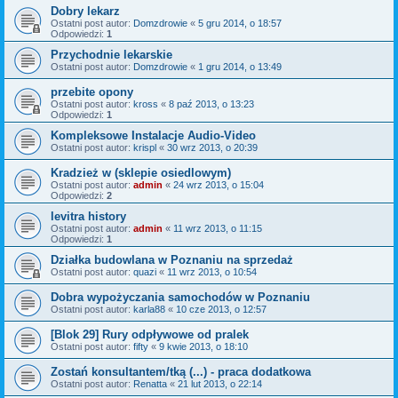
Dobry lekarz
Ostatni post autor:
Domzdrowie
«
5 gru 2014, o 18:57
Odpowiedzi:
1
Przychodnie lekarskie
Ostatni post autor:
Domzdrowie
«
1 gru 2014, o 13:49
przebite opony
Ostatni post autor:
kross
«
8 paź 2013, o 13:23
Odpowiedzi:
1
Kompleksowe Instalacje Audio-Video
Ostatni post autor:
krispl
«
30 wrz 2013, o 20:39
Kradzież w (sklepie osiedlowym)
Ostatni post autor:
admin
«
24 wrz 2013, o 15:04
Odpowiedzi:
2
levitra history
Ostatni post autor:
admin
«
11 wrz 2013, o 11:15
Odpowiedzi:
1
Działka budowlana w Poznaniu na sprzedaż
Ostatni post autor:
quazi
«
11 wrz 2013, o 10:54
Dobra wypożyczania samochodów w Poznaniu
Ostatni post autor:
karla88
«
10 cze 2013, o 12:57
[Blok 29] Rury odpływowe od pralek
Ostatni post autor:
fifty
«
9 kwie 2013, o 18:10
Zostań konsultantem/tką (...) - praca dodatkowa
Ostatni post autor:
Renatta
«
21 lut 2013, o 22:14