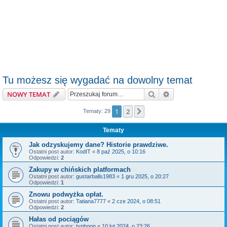
Tu możesz się wygadać na dowolny temat
Szukaj
Wyszukiwanie z
NOWY TEMAT
1
2
Następna
Tematy: 29
Tematy
Jak odzyskujemy dane? Historie prawdziwe.
Ostatni post autor:
KodIT
«
8 paź 2025, o 10:16
Odpowiedzi:
2
Zakupy w chińskich platformach
Ostatni post autor:
gustarballs1983
«
1 gru 2025, o 20:27
Odpowiedzi:
1
Znowu podwyżka opłat.
Ostatni post autor:
Tatiana7777
«
2 cze 2024, o 08:51
Odpowiedzi:
2
Hałas od pociągów
Ostatni post autor:
typhoon
«
10 lut 2024, o 23:26