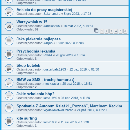
Odpowiedzi:
1
Ankieta do pracy magisterskiej
Ostatni post autor:
Salamandra
«
5 gru 2023, o 17:28
Warzywniak w 15
Ostatni post autor:
Jadzia5555
«
18 mar 2022, o 14:34
Odpowiedzi:
59
1
2
3
4
5
6
Jaka piekarnia najlepsza
Ostatni post autor:
Albijon
«
18 lut 2022, o 19:08
Przychodnia lekarska
Ostatni post autor:
Pati44
«
20 gru 2020, o 13:14
Odpowiedzi:
3
Skup butelek
Ostatni post autor:
gustarballs1983
«
12 paź 2019, o 01:30
Odpowiedzi:
3
BMW za SMS - trochę humoru :)
Ostatni post autor:
moskaasia
«
20 paź 2018, o 18:51
Odpowiedzi:
2
Jakie szkolenia bhp?
Ostatni post autor:
lama1980
«
25 cze 2018, o 11:50
Spotkanie Z Autorem Książki ,,Poznań'', Marcinem Kąckim
Ostatni post autor:
WydawnictwoCzarne
«
24 paź 2017, o 12:20
kite surfing
Ostatni post autor:
lama1980
«
11 sie 2016, o 10:28
Odpowiedzi:
1