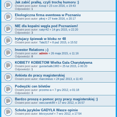
Jak zabić pralkę, czyli trochę humoru :)
Ostatni post autor:
kosqi
«
23 cze 2016, o 19:43
Odpowiedzi:
1
Ekologiczna firma eventowa w Poznaniu
Ostatni post autor:
pikej
«
27 kwie 2016, o 20:17
NIE dla kopalni węgla pod Poznaniem!
Ostatni post autor:
satyr42
«
14 gru 2015, o 22:20
Odpowiedzi:
3
Irytujacy śpiewak w bloku nr 48
Ostatni post autor:
Tala317
«
8 paź 2015, o 15:52
Investor Relations ;-)
Ostatni post autor:
admin
«
26 maja 2015, o 11:16
Odpowiedzi:
8
KOBIETY KOBIETOM Wielka Gala Charytatywna
Ostatni post autor:
gustarballs1983
«
25 lut 2015, o 00:20
Odpowiedzi:
1
Ankieta do pracy magisterskiej
Ostatni post autor:
marcinious
«
24 paź 2013, o 11:43
Podwyżki cen biletów
Ostatni post autor:
przemo-a
«
7 gru 2012, o 01:18
Odpowiedzi:
3
Bardzo proszę o pomoc przy pracy magisterskiej :)
Ostatni post autor:
owczarek89
«
17 wrz 2012, o 16:57
Szkoła języków GADYŁA Wasze opinie
Ostatni post autor:
ikkrzysztof
«
7 wrz 2012, o 17:54