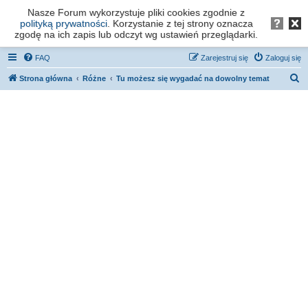
Nasze Forum wykorzystuje pliki cookies zgodnie z
Forum os. Stefana Batorego - Poznań
polityką prywatności
. Korzystanie z tej strony oznacza
zgodę na ich zapis lub odczyt wg ustawień przeglądarki.
FAQ
Zarejestruj się
Zaloguj się
S
Strona główna
Różne
Tu możesz się wygadać na dowolny temat
z
u
k
a
j