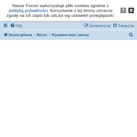
Nasze Forum wykorzystuje pliki cookies zgodnie z
Forum os. Stefana Batorego - Poznań
polityką prywatności
. Korzystanie z tej strony oznacza
zgodę na ich zapis lub odczyt wg ustawień przeglądarki.
FAQ
Zarejestruj się
Zaloguj się
S
Strona główna
Różne
Przydatne linki i adresy
z
u
k
a
j