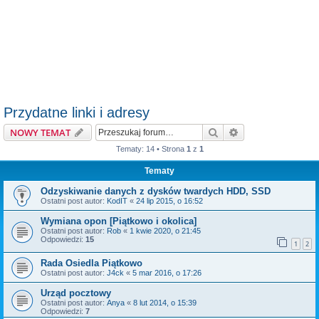
Przydatne linki i adresy
Szukaj
Wyszukiwanie z
NOWY TEMAT
Tematy: 14 • Strona
1
z
1
Tematy
Odzyskiwanie danych z dysków twardych HDD, SSD
Ostatni post autor:
KodIT
«
24 lip 2015, o 16:52
Wymiana opon [Piątkowo i okolica]
Ostatni post autor:
Rob
«
1 kwie 2020, o 21:45
Odpowiedzi:
15
1
2
Rada Osiedla Piątkowo
Ostatni post autor:
J4ck
«
5 mar 2016, o 17:26
Urząd pocztowy
Ostatni post autor:
Anya
«
8 lut 2014, o 15:39
Odpowiedzi:
7