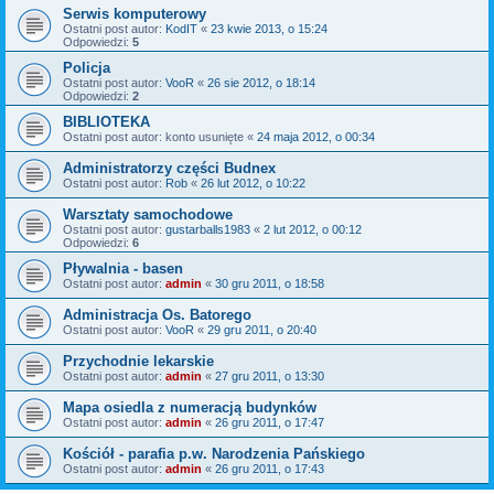
Serwis komputerowy
Ostatni post autor:
KodIT
«
23 kwie 2013, o 15:24
Odpowiedzi:
5
Policja
Ostatni post autor:
VooR
«
26 sie 2012, o 18:14
Odpowiedzi:
2
BIBLIOTEKA
Ostatni post autor:
konto usunięte
«
24 maja 2012, o 00:34
Administratorzy części Budnex
Ostatni post autor:
Rob
«
26 lut 2012, o 10:22
Warsztaty samochodowe
Ostatni post autor:
gustarballs1983
«
2 lut 2012, o 00:12
Odpowiedzi:
6
Pływalnia - basen
Ostatni post autor:
admin
«
30 gru 2011, o 18:58
Administracja Os. Batorego
Ostatni post autor:
VooR
«
29 gru 2011, o 20:40
Przychodnie lekarskie
Ostatni post autor:
admin
«
27 gru 2011, o 13:30
Mapa osiedla z numeracją budynków
Ostatni post autor:
admin
«
26 gru 2011, o 17:47
Kościół - parafia p.w. Narodzenia Pańskiego
Ostatni post autor:
admin
«
26 gru 2011, o 17:43