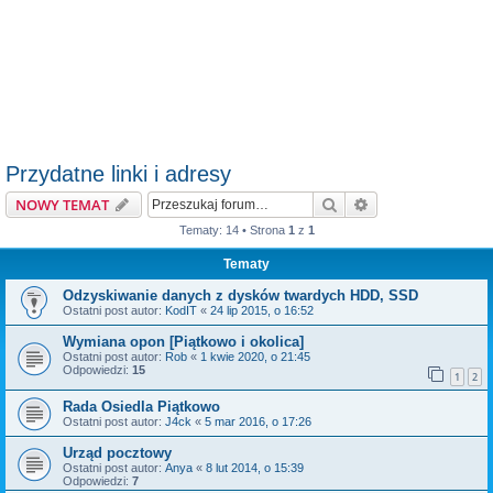
Przydatne linki i adresy
Szukaj
Wyszukiwanie z
NOWY TEMAT
Tematy: 14 • Strona
1
z
1
Tematy
Odzyskiwanie danych z dysków twardych HDD, SSD
Ostatni post autor:
KodIT
«
24 lip 2015, o 16:52
Wymiana opon [Piątkowo i okolica]
Ostatni post autor:
Rob
«
1 kwie 2020, o 21:45
Odpowiedzi:
15
1
2
Rada Osiedla Piątkowo
Ostatni post autor:
J4ck
«
5 mar 2016, o 17:26
Urząd pocztowy
Ostatni post autor:
Anya
«
8 lut 2014, o 15:39
Odpowiedzi:
7