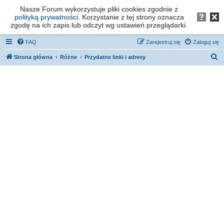
Nasze Forum wykorzystuje pliki cookies zgodnie z
Forum os. Stefana Batorego - Poznań
polityką prywatności
. Korzystanie z tej strony oznacza
zgodę na ich zapis lub odczyt wg ustawień przeglądarki.
FAQ
Zarejestruj się
Zaloguj się
S
Strona główna
Różne
Przydatne linki i adresy
z
u
k
a
j