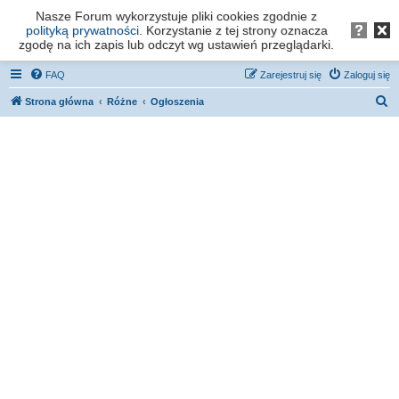
Nasze Forum wykorzystuje pliki cookies zgodnie z
Forum os. Stefana Batorego - Poznań
polityką prywatności
. Korzystanie z tej strony oznacza
zgodę na ich zapis lub odczyt wg ustawień przeglądarki.
FAQ
Zarejestruj się
Zaloguj się
S
Strona główna
Różne
Ogłoszenia
z
u
k
a
j