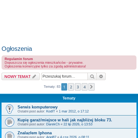
Ogłoszenia
Regulamin forum
Dopuszcza się ogłoszenia mieszkańców - prywatne.
Ogłoszenia komercyjne tylko za zgodą administratora!
Szukaj
Wyszukiwanie z
NOWY TEMAT
1
2
3
4
Następna
Tematy: 83
Tematy
Serwis komputerowy
Ostatni post autor:
KodIT
«
1 mar 2012, o 17:12
Kupię garaż/miejsce w hali jak najbliżej bloku 73.
Ostatni post autor:
DarekCh
«
22 lip 2026, o 13:53
Znalazłem Iphona
Ostatni post autor:
Ariel87
«
4 cze 2026, o 08:11