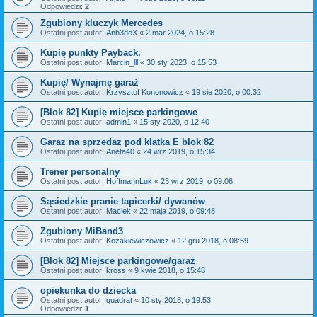
Odpowiedzi:
2
Zgubiony kluczyk Mercedes
Ostatni post autor:
Anh3doX
«
2 mar 2024, o 15:28
Kupię punkty Payback.
Ostatni post autor:
Marcin_lll
«
30 sty 2023, o 15:53
Kupię/ Wynajmę garaż
Ostatni post autor:
Krzysztof Kononowicz
«
19 sie 2020, o 00:32
[Blok 82] Kupię miejsce parkingowe
Ostatni post autor:
admin1
«
15 sty 2020, o 12:40
Garaz na sprzedaz pod klatka E blok 82
Ostatni post autor:
Aneta40
«
24 wrz 2019, o 15:34
Trener personalny
Ostatni post autor:
HoffmannLuk
«
23 wrz 2019, o 09:06
Sąsiedzkie pranie tapicerki/ dywanów
Ostatni post autor:
Maciek
«
22 maja 2019, o 09:48
Zgubiony MiBand3
Ostatni post autor:
Kozakiewiczowicz
«
12 gru 2018, o 08:59
[Blok 82] Miejsce parkingowe/garaż
Ostatni post autor:
kross
«
9 kwie 2018, o 15:48
opiekunka do dziecka
Ostatni post autor:
quadrat
«
10 sty 2018, o 19:53
Odpowiedzi:
1