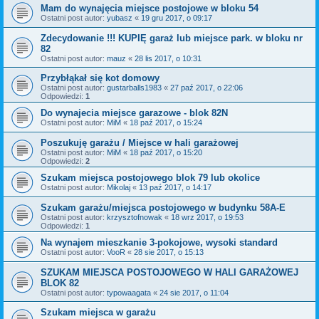
Mam do wynajęcia miejsce postojowe w bloku 54
Ostatni post autor:
yubasz
«
19 gru 2017, o 09:17
Zdecydowanie !!! KUPIĘ garaż lub miejsce park. w bloku nr
82
Ostatni post autor:
mauz
«
28 lis 2017, o 10:31
Przybłąkał się kot domowy
Ostatni post autor:
gustarballs1983
«
27 paź 2017, o 22:06
Odpowiedzi:
1
Do wynajecia miejsce garazowe - blok 82N
Ostatni post autor:
MiM
«
18 paź 2017, o 15:24
Poszukuję garażu / Miejsce w hali garażowej
Ostatni post autor:
MiM
«
18 paź 2017, o 15:20
Odpowiedzi:
2
Szukam miejsca postojowego blok 79 lub okolice
Ostatni post autor:
Mikolaj
«
13 paź 2017, o 14:17
Szukam garażu/miejsca postojowego w budynku 58A-E
Ostatni post autor:
krzysztofnowak
«
18 wrz 2017, o 19:53
Odpowiedzi:
1
Na wynajem mieszkanie 3-pokojowe, wysoki standard
Ostatni post autor:
VooR
«
28 sie 2017, o 15:13
SZUKAM MIEJSCA POSTOJOWEGO W HALI GARAŻOWEJ
BLOK 82
Ostatni post autor:
typowaagata
«
24 sie 2017, o 11:04
Szukam miejsca w garażu