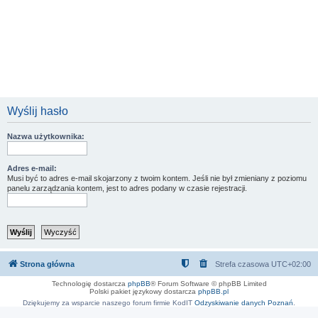
Wyślij hasło
Nazwa użytkownika:
Adres e-mail:
Musi być to adres e-mail skojarzony z twoim kontem. Jeśli nie był zmieniany z poziomu
panelu zarządzania kontem, jest to adres podany w czasie rejestracji.
Strona główna
Strefa czasowa
UTC+02:00
Technologię dostarcza
phpBB
® Forum Software © phpBB Limited
Polski pakiet językowy dostarcza
phpBB.pl
Dziękujemy za wsparcie naszego forum firmie KodIT
Odzyskiwanie danych Poznań
.