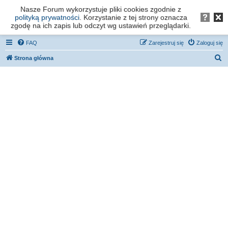
Nasze Forum wykorzystuje pliki cookies zgodnie z
Forum os. Stefana Batorego - Poznań
polityką prywatności
. Korzystanie z tej strony oznacza
zgodę na ich zapis lub odczyt wg ustawień przeglądarki.
FAQ
Zarejestruj się
Zaloguj się
S
Strona główna
z
u
k
a
j