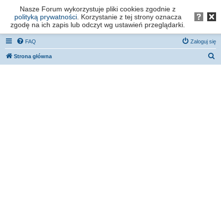
Nasze Forum wykorzystuje pliki cookies zgodnie z
Forum os. Stefana Batorego - Poznań
polityką prywatności
. Korzystanie z tej strony oznacza
zgodę na ich zapis lub odczyt wg ustawień przeglądarki.
FAQ
Zaloguj się
S
Strona główna
z
u
k
a
j