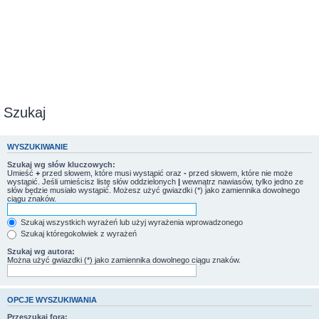
Szukaj
WYSZUKIWANIE
Szukaj wg słów kluczowych:
Umieść
+
przed słowem, które musi wystąpić oraz
-
przed słowem, które nie może
wystąpić. Jeśli umieścisz listę słów oddzielonych
|
wewnątrz nawiasów, tylko jedno ze
słów będzie musiało wystąpić. Możesz użyć gwiazdki (*) jako zamiennika dowolnego
ciągu znaków.
Szukaj wszystkich wyrażeń lub użyj wyrażenia wprowadzonego
Szukaj któregokolwiek z wyrażeń
Szukaj wg autora:
Można użyć gwiazdki (*) jako zamiennika dowolnego ciągu znaków.
OPCJE WYSZUKIWANIA
Przeszukaj fora: