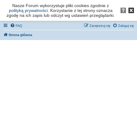
Nasze Forum wykorzystuje pliki cookies zgodnie z
Forum os. Stefana Batorego - Poznań
polityką prywatności
. Korzystanie z tej strony oznacza
zgodę na ich zapis lub odczyt wg ustawień przeglądarki.
FAQ
Zarejestruj się
Zaloguj się
Strona główna