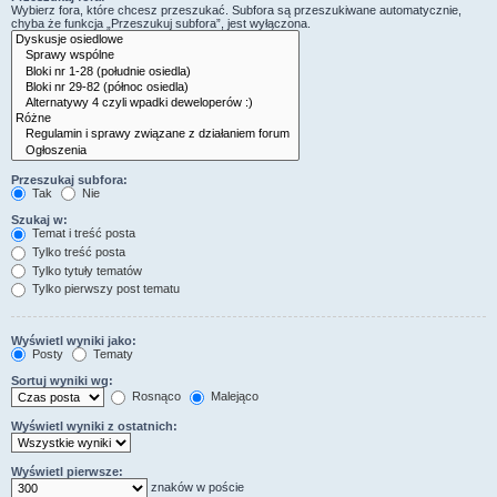
Wybierz fora, które chcesz przeszukać. Subfora są przeszukiwane automatycznie,
chyba że funkcja „Przeszukuj subfora”, jest wyłączona.
Przeszukaj subfora:
Tak
Nie
Szukaj w:
Temat i treść posta
Tylko treść posta
Tylko tytuły tematów
Tylko pierwszy post tematu
Wyświetl wyniki jako:
Posty
Tematy
Sortuj wyniki wg:
Rosnąco
Malejąco
Wyświetl wyniki z ostatnich:
Wyświetl pierwsze:
znaków w poście