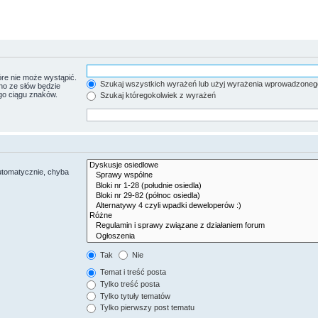
re nie może wystąpić.
Szukaj wszystkich wyrażeń lub użyj wyrażenia wprowadzoneg
no ze słów będzie
go ciągu znaków.
Szukaj któregokolwiek z wyrażeń
utomatycznie, chyba
Tak
Nie
Temat i treść posta
Tylko treść posta
Tylko tytuły tematów
Tylko pierwszy post tematu