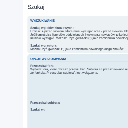
Szukaj
WYSZUKIWANIE
Szukaj wg słów kluczowych:
Umieść
+
przed słowem, które musi wystąpić oraz
-
przed słowem, któ
Jeśli umieścisz listę słów oddzielonych
|
wewnątrz nawiasów, tylko jed
musiało wystąpić. Możesz użyć gwiazdki (*) jako zamiennika dowolne
Szukaj wg autora:
Można użyć gwiazdki (*) jako zamiennika dowolnego ciągu znaków.
OPCJE WYSZUKIWANIA
Przeszukaj fora:
Wybierz fora, które chcesz przeszukać. Subfora są przeszukiwane a
że funkcja „Przeszukuj subfora”, jest wyłączona.
Przeszukaj subfora:
Szukaj w: