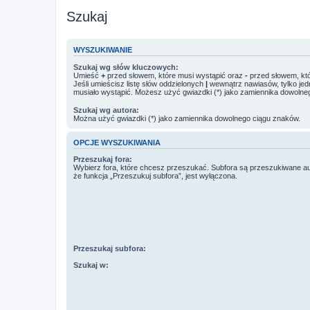
Szukaj
WYSZUKIWANIE
Szukaj wg słów kluczowych:
Umieść
+
przed słowem, które musi wystąpić oraz
-
przed słowem, któ
Jeśli umieścisz listę słów oddzielonych
|
wewnątrz nawiasów, tylko jed
musiało wystąpić. Możesz użyć gwiazdki (*) jako zamiennika dowolne
Szukaj wg autora:
Można użyć gwiazdki (*) jako zamiennika dowolnego ciągu znaków.
OPCJE WYSZUKIWANIA
Przeszukaj fora:
Wybierz fora, które chcesz przeszukać. Subfora są przeszukiwane a
że funkcja „Przeszukuj subfora”, jest wyłączona.
Przeszukaj subfora:
Szukaj w: