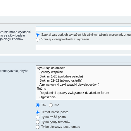
re nie może wystąpić.
Szukaj wszystkich wyrażeń lub użyj wyrażenia wprowadzoneg
no ze słów będzie
go ciągu znaków.
Szukaj któregokolwiek z wyrażeń
utomatycznie, chyba
Tak
Nie
Temat i treść posta
Tylko treść posta
Tylko tytuły tematów
Tylko pierwszy post tematu