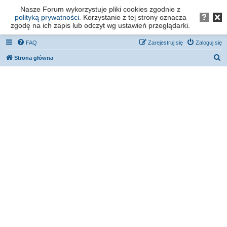
Nasze Forum wykorzystuje pliki cookies zgodnie z
Forum os. Stefana Batorego - Poznań
polityką prywatności
. Korzystanie z tej strony oznacza
zgodę na ich zapis lub odczyt wg ustawień przeglądarki.
FAQ
Zarejestruj się
Zaloguj się
S
Strona główna
z
u
k
a
j