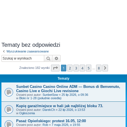
Tematy bez odpowiedzi
Wyszukiwanie zaawansowane
Szukaj
Wyszukiwanie zaawansowane
Strona
1
z
8
1
2
3
4
5
8
Następna
Znaleziono 182 wyniki
…
Tematy
Sunbet Casino Casino Online ADM — Bonus di Benvenuto,
Casino Live e Giochi Live revisione
Ostatni post autor:
SunbetSow
«
25 lip 2026, o 09:36
w
Bloki nr 1-28 (południe osiedla)
Kupię garaż/miejsce w hali jak najbliżej bloku 73.
Ostatni post autor:
DarekCh
«
22 lip 2026, o 13:53
w
Ogłoszenia
Pasaż Opieńskiego: protest 16.05, 12:00
Ostatni post autor:
Rob
«
7 maja 2026, o 19:55