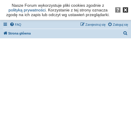
Nasze Forum wykorzystuje pliki cookies zgodnie z
Forum os. Stefana Batorego - Poznań
polityką prywatności
. Korzystanie z tej strony oznacza
zgodę na ich zapis lub odczyt wg ustawień przeglądarki.
FAQ
Zarejestruj się
Zaloguj się
S
Strona główna
z
u
k
a
j