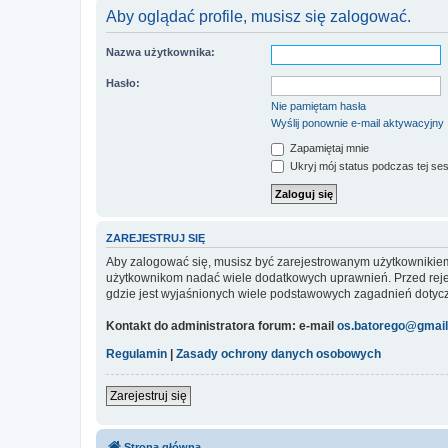
Aby oglądać profile, musisz się zalogować.
Nazwa użytkownika:
Hasło:
Nie pamiętam hasła
Wyślij ponownie e-mail aktywacyjny
Zapamiętaj mnie
Ukryj mój status podczas tej ses
ZAREJESTRUJ SIĘ
Aby zalogować się, musisz być zarejestrowanym użytkownikiem w
użytkownikom nadać wiele dodatkowych uprawnień. Przed reje
gdzie jest wyjaśnionych wiele podstawowych zagadnień dotycz
Kontakt do administratora forum: e-mail
os.batorego@gmai
Regulamin
|
Zasady ochrony danych osobowych
Zarejestruj się
Strona główna