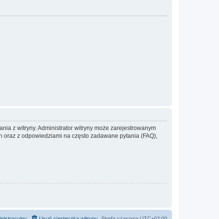
ania z witryny. Administrator witryny może zarejestrowanym
 oraz z odpowiedziami na często zadawane pytania (FAQ),
nistracyjny
Usuń ciasteczka witryny
Strefa czasowa
UTC+02:00