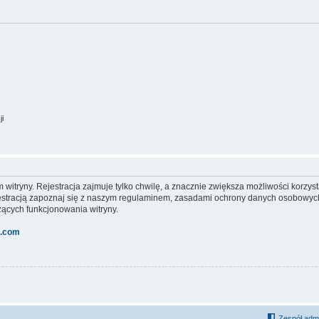
ji
itryny. Rejestracja zajmuje tylko chwilę, a znacznie zwiększa możliwości korzyst
stracją zapoznaj się z naszym regulaminem, zasadami ochrony danych osobowych
ących funkcjonowania witryny.
l.com
Zespół admi