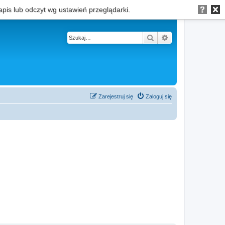
apis lub odczyt wg ustawień przeglądarki.
Szukaj
Wyszukiwanie z
Zarejestruj się
Zaloguj się