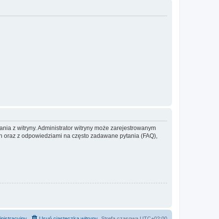
ania z witryny. Administrator witryny może zarejestrowanym
 oraz z odpowiedziami na często zadawane pytania (FAQ),
nistracyjny
Usuń ciasteczka witryny
Strefa czasowa
UTC+02:00