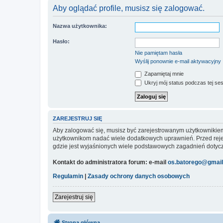
Aby oglądać profile, musisz się zalogować.
Nazwa użytkownika:
Hasło:
Nie pamiętam hasła
Wyślij ponownie e-mail aktywacyjny
Zapamiętaj mnie
Ukryj mój status podczas tej ses
ZAREJESTRUJ SIĘ
Aby zalogować się, musisz być zarejestrowanym użytkownikiem w
użytkownikom nadać wiele dodatkowych uprawnień. Przed reje
gdzie jest wyjaśnionych wiele podstawowych zagadnień dotycz
Kontakt do administratora forum: e-mail
os.batorego@gmai
Regulamin
|
Zasady ochrony danych osobowych
Zarejestruj się
Strona główna