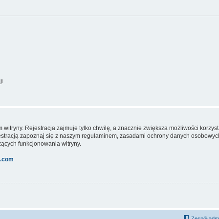
ji
itryny. Rejestracja zajmuje tylko chwilę, a znacznie zwiększa możliwości korzyst
stracją zapoznaj się z naszym regulaminem, zasadami ochrony danych osobowych
ących funkcjonowania witryny.
l.com
Zespół admi