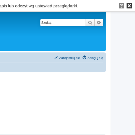
apis lub odczyt wg ustawień przeglądarki.
Szukaj
Wyszukiwanie z
Zarejestruj się
Zaloguj się