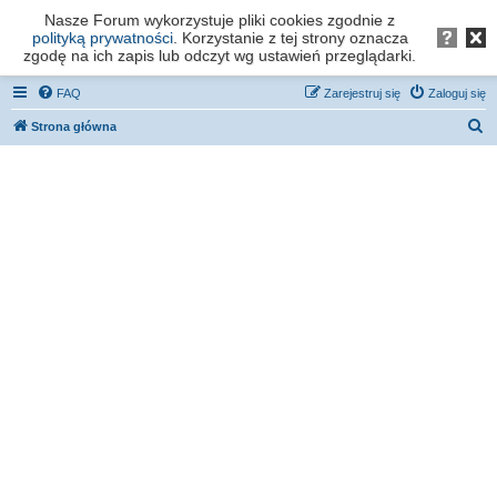
Nasze Forum wykorzystuje pliki cookies zgodnie z
Forum os. Stefana Batorego - Poznań
polityką prywatności
. Korzystanie z tej strony oznacza
zgodę na ich zapis lub odczyt wg ustawień przeglądarki.
FAQ
Zarejestruj się
Zaloguj się
S
Strona główna
z
u
k
a
j