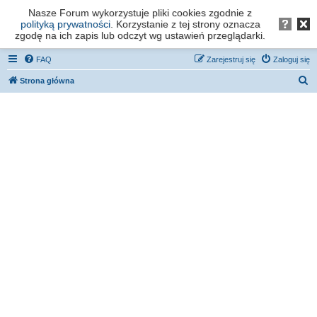
Nasze Forum wykorzystuje pliki cookies zgodnie z
Forum os. Stefana Batorego - Poznań
polityką prywatności
. Korzystanie z tej strony oznacza
zgodę na ich zapis lub odczyt wg ustawień przeglądarki.
FAQ
Zarejestruj się
Zaloguj się
S
Strona główna
z
u
k
a
j