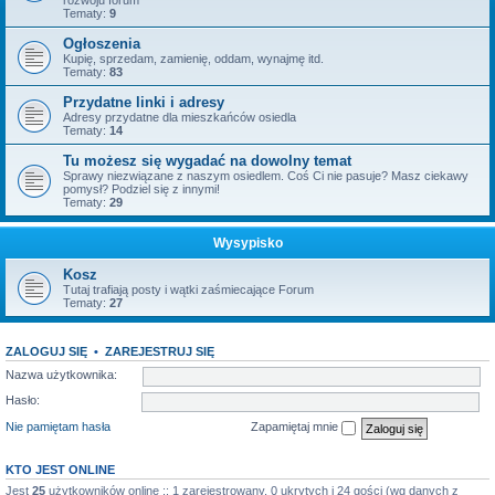
Tematy:
9
Ogłoszenia
Kupię, sprzedam, zamienię, oddam, wynajmę itd.
Tematy:
83
Przydatne linki i adresy
Adresy przydatne dla mieszkańców osiedla
Tematy:
14
Tu możesz się wygadać na dowolny temat
Sprawy niezwiązane z naszym osiedlem. Coś Ci nie pasuje? Masz ciekawy
pomysł? Podziel się z innymi!
Tematy:
29
Wysypisko
Kosz
Tutaj trafiają posty i wątki zaśmiecające Forum
Tematy:
27
ZALOGUJ SIĘ
•
ZAREJESTRUJ SIĘ
Nazwa użytkownika:
Hasło:
Nie pamiętam hasła
Zapamiętaj mnie
KTO JEST ONLINE
Jest
25
użytkowników online :: 1 zarejestrowany, 0 ukrytych i 24 gości (wg danych z