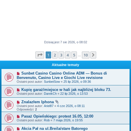
Dzisiaj jest 7 sie 2026, o 08:02
Strona
1
z
10
1
2
3
4
5
10
Następna
…
Aktualne tematy
Sunbet Casino Casino Online ADM — Bonus di
Benvenuto, Casino Live e Giochi Live revisione
Ostatni post autor:
SunbetSow
«
25 lip 2026, o 09:36
Kupię garaż/miejsce w hali jak najbliżej bloku 73.
Ostatni post autor:
DarekCh
«
22 lip 2026, o 13:53
Znalazłem Iphona
Ostatni post autor:
Ariel87
«
4 cze 2026, o 08:11
Odpowiedzi:
2
Pasaż Opieńskiego: protest 16.05, 12:00
Ostatni post autor:
Rob
«
7 maja 2026, o 19:55
Akcia Pał na ul.Breila/stare Batorego