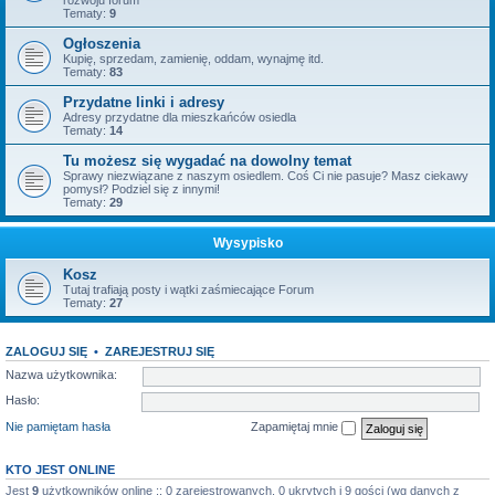
Tematy:
9
Ogłoszenia
Kupię, sprzedam, zamienię, oddam, wynajmę itd.
Tematy:
83
Przydatne linki i adresy
Adresy przydatne dla mieszkańców osiedla
Tematy:
14
Tu możesz się wygadać na dowolny temat
Sprawy niezwiązane z naszym osiedlem. Coś Ci nie pasuje? Masz ciekawy
pomysł? Podziel się z innymi!
Tematy:
29
Wysypisko
Kosz
Tutaj trafiają posty i wątki zaśmiecające Forum
Tematy:
27
ZALOGUJ SIĘ
•
ZAREJESTRUJ SIĘ
Nazwa użytkownika:
Hasło:
Nie pamiętam hasła
Zapamiętaj mnie
KTO JEST ONLINE
Jest
9
użytkowników online :: 0 zarejestrowanych, 0 ukrytych i 9 gości (wg danych z