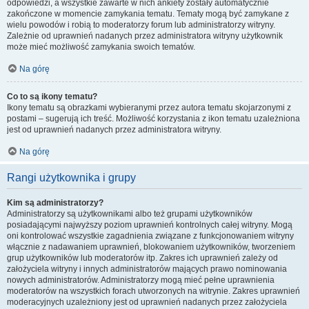
odpowiedzi, a wszystkie zawarte w nich ankiety zostały automatycznie
zakończone w momencie zamykania tematu. Tematy mogą być zamykane z
wielu powodów i robią to moderatorzy forum lub administratorzy witryny.
Zależnie od uprawnień nadanych przez administratora witryny użytkownik
może mieć możliwość zamykania swoich tematów.
Na górę
Co to są ikony tematu?
Ikony tematu są obrazkami wybieranymi przez autora tematu skojarzonymi z
postami – sugerują ich treść. Możliwość korzystania z ikon tematu uzależniona
jest od uprawnień nadanych przez administratora witryny.
Na górę
Rangi użytkownika i grupy
Kim są administratorzy?
Administratorzy są użytkownikami albo też grupami użytkowników
posiadającymi najwyższy poziom uprawnień kontrolnych całej witryny. Mogą
oni kontrolować wszystkie zagadnienia związane z funkcjonowaniem witryny
włącznie z nadawaniem uprawnień, blokowaniem użytkowników, tworzeniem
grup użytkowników lub moderatorów itp. Zakres ich uprawnień zależy od
założyciela witryny i innych administratorów mających prawo nominowania
nowych administratorów. Administratorzy mogą mieć pełne uprawnienia
moderatorów na wszystkich forach utworzonych na witrynie. Zakres uprawnień
moderacyjnych uzależniony jest od uprawnień nadanych przez założyciela