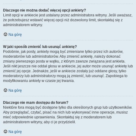
Dlaczego nie można dodać więcej opcji ankiety?
Limit opcji w ankiecie jest ustalany przez administratora witryny. Jeśli uważasz,
że potrzebujesz wstawić więcej opcji niż dozwolony limit, skontaktuj się z
administratorem witryny.
Na górę
W jaki sposób zmienić lub usunąć ankietę?
Podobnie, jak posty, ankiety mogą być zmieniane tylko przez ich autorów,
moderatorów lub administratorów. Aby zmienić ankietę, należy dokonać
zmiany pierwszego posta w wątku, z którym zawsze związana jest ankieta.
Jeśli nikt jeszcze nie oddał głosu w ankiecie, jej autor może usunąć ankietę lub
zmienić jej opcje. Jednakże, jeśli w ankiecie zostały już oddane głosy, tylko
moderatorzy lub administratorzy mogą ją zmienić, lub usunąć. Zapobiega to
modyfikowaniu ankiety w czasie jej trwania.
Na górę
Dlaczego nie mam dostępu do forum?
Niektóre fora mogą być dostępne tylko dla określonych grup lub użytkowników.
Aby przeglądać, czytać, pisać na nich lub wykonywać inne operacje, musisz
mieć odpowiednie uprawnienia. Skontaktuj się z moderatorem lub
administratorem witryny, aby ci je przydzielił.
Na górę