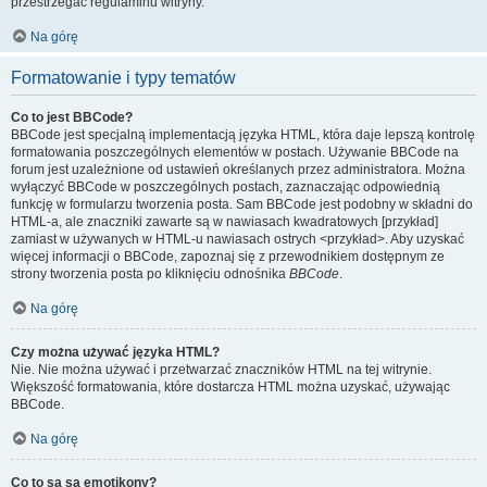
przestrzegać regulaminu witryny.
Na górę
Formatowanie i typy tematów
Co to jest BBCode?
BBCode jest specjalną implementacją języka HTML, która daje lepszą kontrolę
formatowania poszczególnych elementów w postach. Używanie BBCode na
forum jest uzależnione od ustawień określanych przez administratora. Można
wyłączyć BBCode w poszczególnych postach, zaznaczając odpowiednią
funkcję w formularzu tworzenia posta. Sam BBCode jest podobny w składni do
HTML-a, ale znaczniki zawarte są w nawiasach kwadratowych [przykład]
zamiast w używanych w HTML-u nawiasach ostrych <przykład>. Aby uzyskać
więcej informacji o BBCode, zapoznaj się z przewodnikiem dostępnym ze
strony tworzenia posta po kliknięciu odnośnika
BBCode
.
Na górę
Czy można używać języka HTML?
Nie. Nie można używać i przetwarzać znaczników HTML na tej witrynie.
Większość formatowania, które dostarcza HTML można uzyskać, używając
BBCode.
Na górę
Co to są są emotikony?