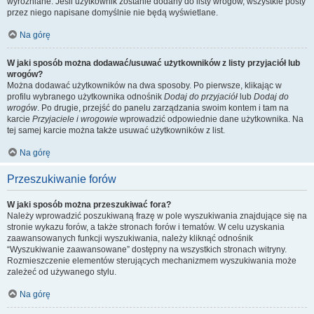
wyróżniane. Jeśli użytkownik zostanie dodany do listy wrogów, wszystkie posty
przez niego napisane domyślnie nie będą wyświetlane.
Na górę
W jaki sposób można dodawać/usuwać użytkowników z listy przyjaciół lub
wrogów?
Można dodawać użytkowników na dwa sposoby. Po pierwsze, klikając w
profilu wybranego użytkownika odnośnik
Dodaj do przyjaciół
lub
Dodaj do
wrogów
. Po drugie, przejść do panelu zarządzania swoim kontem i tam na
karcie
Przyjaciele i wrogowie
wprowadzić odpowiednie dane użytkownika. Na
tej samej karcie można także usuwać użytkowników z list.
Na górę
Przeszukiwanie forów
W jaki sposób można przeszukiwać fora?
Należy wprowadzić poszukiwaną frazę w pole wyszukiwania znajdujące się na
stronie wykazu forów, a także stronach forów i tematów. W celu uzyskania
zaawansowanych funkcji wyszukiwania, należy kliknąć odnośnik
“Wyszukiwanie zaawansowane” dostępny na wszystkich stronach witryny.
Rozmieszczenie elementów sterujących mechanizmem wyszukiwania może
zależeć od używanego stylu.
Na górę