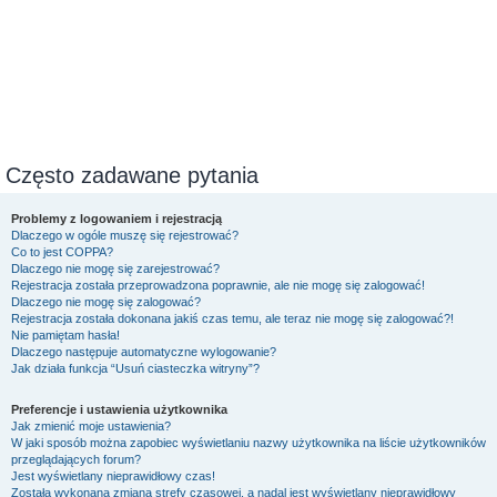
Często zadawane pytania
Problemy z logowaniem i rejestracją
Dlaczego w ogóle muszę się rejestrować?
Co to jest COPPA?
Dlaczego nie mogę się zarejestrować?
Rejestracja została przeprowadzona poprawnie, ale nie mogę się zalogować!
Dlaczego nie mogę się zalogować?
Rejestracja została dokonana jakiś czas temu, ale teraz nie mogę się zalogować?!
Nie pamiętam hasła!
Dlaczego następuje automatyczne wylogowanie?
Jak działa funkcja “Usuń ciasteczka witryny”?
Preferencje i ustawienia użytkownika
Jak zmienić moje ustawienia?
W jaki sposób można zapobiec wyświetlaniu nazwy użytkownika na liście użytkowników
przeglądających forum?
Jest wyświetlany nieprawidłowy czas!
Została wykonana zmiana strefy czasowej, a nadal jest wyświetlany nieprawidłowy