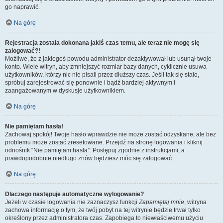
go naprawić.
Na górę
Rejestracja została dokonana jakiś czas temu, ale teraz nie mogę się
zalogować?!
Możliwe, że z jakiegoś powodu administrator dezaktywował lub usunął twoje
konto. Wiele witryn, aby zmniejszyć rozmiar bazy danych, cyklicznie usuwa
użytkowników, którzy nic nie pisali przez dłuższy czas. Jeśli tak się stało,
spróbuj zarejestrować się ponownie i bądź bardziej aktywnym i
zaangażowanym w dyskusje użytkownikiem.
Na górę
Nie pamiętam hasła!
Zachowaj spokój! Twoje hasło wprawdzie nie może zostać odzyskane, ale bez
problemu może zostać zresetowane. Przejdź na stronę logowania i kliknij
odnośnik “Nie pamiętam hasła”. Postępuj zgodnie z instrukcjami, a
prawdopodobnie niedługo znów będziesz móc się zalogować.
Na górę
Dlaczego następuje automatyczne wylogowanie?
Jeżeli w czasie logowania nie zaznaczysz funkcji
Zapamiętaj mnie
, witryna
zachowa informację o tym, że twój pobyt na tej witrynie będzie trwał tylko
określony przez administratora czas. Zapobiega to niewłaściwemu użyciu