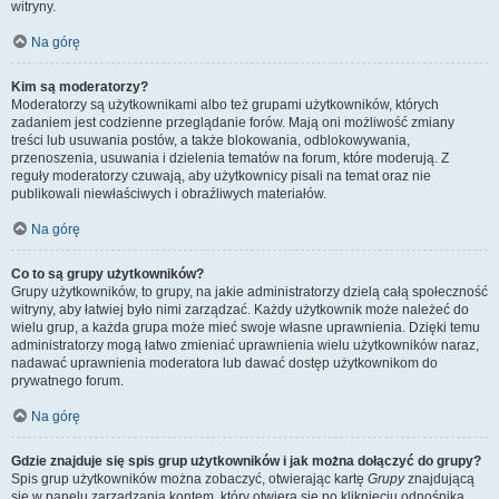
witryny.
Na górę
Kim są moderatorzy?
Moderatorzy są użytkownikami albo też grupami użytkowników, których
zadaniem jest codzienne przeglądanie forów. Mają oni możliwość zmiany
treści lub usuwania postów, a także blokowania, odblokowywania,
przenoszenia, usuwania i dzielenia tematów na forum, które moderują. Z
reguły moderatorzy czuwają, aby użytkownicy pisali na temat oraz nie
publikowali niewłaściwych i obraźliwych materiałów.
Na górę
Co to są grupy użytkowników?
Grupy użytkowników, to grupy, na jakie administratorzy dzielą całą społeczność
witryny, aby łatwiej było nimi zarządzać. Każdy użytkownik może należeć do
wielu grup, a każda grupa może mieć swoje własne uprawnienia. Dzięki temu
administratorzy mogą łatwo zmieniać uprawnienia wielu użytkowników naraz,
nadawać uprawnienia moderatora lub dawać dostęp użytkownikom do
prywatnego forum.
Na górę
Gdzie znajduje się spis grup użytkowników i jak można dołączyć do grupy?
Spis grup użytkowników można zobaczyć, otwierając kartę
Grupy
znajdującą
się w panelu zarządzania kontem, który otwiera się po kliknięciu odnośnika