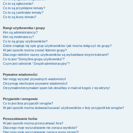
Co to są ogłoszenia?
Co to są przyklejone tematy?
Co to są zamknięte tematy?
Co to są ikony tematu?
Rangi użytkownika i grupy
Kim są administratorzy?
Kim są moderatorzy?
Co to są grupy użytkowników?
Gdzie znajduje się spis grup użytkowników i jak można dołączyć do grupy?
W jaki sposób można zostać liderem grupy?
Dlaczego niektóre nazwy użytkowników są wyświetlane innymi kolorami?
Co to jest “Domyślna grupa użytkownika”?
Czym jest odnośnik “Zespół administracyjny”?
Prywatne wiadomości
Nie mogę wysyłać prywatnych wiadomości!
Otrzymuję niechciane prywatne wiadomości!
Otrzymałem/otrzymałam spam lub obraźliwy e-mail od kogoś z tej witryny!
Przyjaciele i wrogowie
Co to jest lista przyjaciół i wrogów?
W jaki sposób można dodawać/usuwać użytkowników z listy przyjaciół lub wrogów?
Przeszukiwanie forów
W jaki sposób można przeszukiwać fora?
Dlaczego moje wyszukiwanie nie zwraca wyników?
Dlaczego moje wyszukiwanie zwraca pustą stronę?!