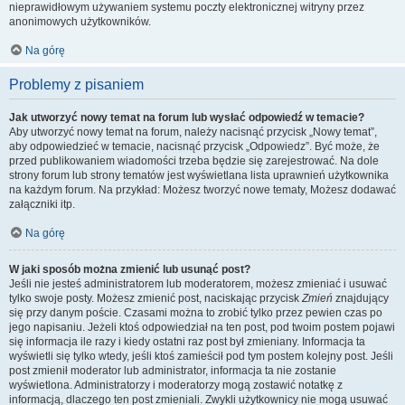
nieprawidłowym używaniem systemu poczty elektronicznej witryny przez
anonimowych użytkowników.
Na górę
Problemy z pisaniem
Jak utworzyć nowy temat na forum lub wysłać odpowiedź w temacie?
Aby utworzyć nowy temat na forum, należy nacisnąć przycisk „Nowy temat”,
aby odpowiedzieć w temacie, nacisnąć przycisk „Odpowiedz”. Być może, że
przed publikowaniem wiadomości trzeba będzie się zarejestrować. Na dole
strony forum lub strony tematów jest wyświetlana lista uprawnień użytkownika
na każdym forum. Na przykład: Możesz tworzyć nowe tematy, Możesz dodawać
załączniki itp.
Na górę
W jaki sposób można zmienić lub usunąć post?
Jeśli nie jesteś administratorem lub moderatorem, możesz zmieniać i usuwać
tylko swoje posty. Możesz zmienić post, naciskając przycisk
Zmień
znajdujący
się przy danym poście. Czasami można to zrobić tylko przez pewien czas po
jego napisaniu. Jeżeli ktoś odpowiedział na ten post, pod twoim postem pojawi
się informacja ile razy i kiedy ostatni raz post był zmieniany. Informacja ta
wyświetli się tylko wtedy, jeśli ktoś zamieścił pod tym postem kolejny post. Jeśli
post zmienił moderator lub administrator, informacja ta nie zostanie
wyświetlona. Administratorzy i moderatorzy mogą zostawić notatkę z
informacją, dlaczego ten post zmieniali. Zwykli użytkownicy nie mogą usuwać