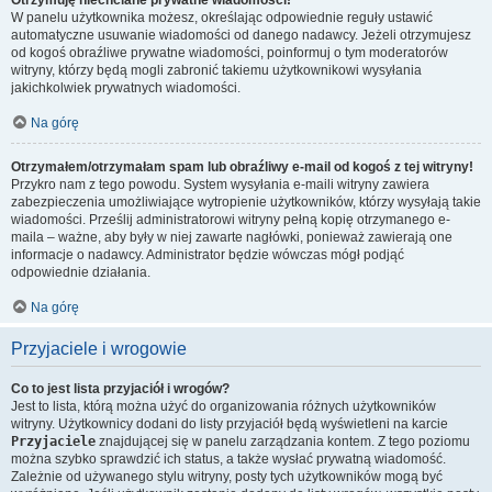
Otrzymuję niechciane prywatne wiadomości!
W panelu użytkownika możesz, określając odpowiednie reguły ustawić
automatyczne usuwanie wiadomości od danego nadawcy. Jeżeli otrzymujesz
od kogoś obraźliwe prywatne wiadomości, poinformuj o tym moderatorów
witryny, którzy będą mogli zabronić takiemu użytkownikowi wysyłania
jakichkolwiek prywatnych wiadomości.
Na górę
Otrzymałem/otrzymałam spam lub obraźliwy e-mail od kogoś z tej witryny!
Przykro nam z tego powodu. System wysyłania e-maili witryny zawiera
zabezpieczenia umożliwiające wytropienie użytkowników, którzy wysyłają takie
wiadomości. Prześlij administratorowi witryny pełną kopię otrzymanego e-
maila – ważne, aby były w niej zawarte nagłówki, ponieważ zawierają one
informacje o nadawcy. Administrator będzie wówczas mógł podjąć
odpowiednie działania.
Na górę
Przyjaciele i wrogowie
Co to jest lista przyjaciół i wrogów?
Jest to lista, którą można użyć do organizowania różnych użytkowników
witryny. Użytkownicy dodani do listy przyjaciół będą wyświetleni na karcie
Przyjaciele
znajdującej się w panelu zarządzania kontem. Z tego poziomu
można szybko sprawdzić ich status, a także wysłać prywatną wiadomość.
Zależnie od używanego stylu witryny, posty tych użytkowników mogą być