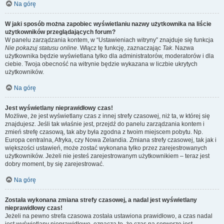
Na górę
W jaki sposób można zapobiec wyświetlaniu nazwy użytkownika na liście
użytkowników przeglądających forum?
W panelu zarządzania kontem, w “Ustawieniach witryny” znajduje się funkcja
Nie pokazuj statusu online
. Włącz tę funkcję, zaznaczając
Tak
. Nazwa
użytkownika będzie wyświetlana tylko dla administratorów, moderatorów i dla
ciebie. Twoja obecność na witrynie będzie wykazana w liczbie ukrytych
użytkowników.
Na górę
Jest wyświetlany nieprawidłowy czas!
Możliwe, że jest wyświetlany czas z innej strefy czasowej, niż ta, w której się
znajdujesz. Jeśli tak właśnie jest, przejdź do panelu zarządzania kontem i
zmień strefę czasową, tak aby była zgodna z twoim miejscem pobytu. Np.
Europa centralna, Afryka, czy Nowa Zelandia. Zmiana strefy czasowej, tak jak i
większości ustawień, może zostać wykonana tylko przez zarejestrowanych
użytkowników. Jeżeli nie jesteś zarejestrowanym użytkownikiem – teraz jest
dobry moment, by się zarejestrować.
Na górę
Została wykonana zmiana strefy czasowej, a nadal jest wyświetlany
nieprawidłowy czas!
Jeżeli na pewno strefa czasowa została ustawiona prawidłowo, a czas nadal