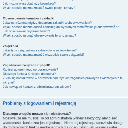
Jak można wyszukać użytkowników?
W jaki sposób można znaleźć swoje posty i tematy?
Obserwowanie tematów i zakładki
Jaka jest różnica między dodaniem zakładki a obserwowaniem?
W jaki sposób można dodać zakładkę do wybranych tematów lub je obserwować??
Jak obserwować wybrane forum?
W jaki sposób usunąć obserwowanie forum, tematu?
Załączniki
Jakie typy załączników są dozwolone na tej witrynie?
W jaki sposób można znaleźć wszystkie swoje załączniki?
Zagadnienia związane z phpBB
Kto jest autorem tego oprogramowania?
Dlaczego funkcja X nie jest dostępna?
Z kim się kontaktować w sprawach nadużyć lub zagadnień prawnych związanych z tą
witryną?
Jak nawiązać kontakt z administratorem witryny?
Problemy z logowaniem i rejestracją
Dlaczego w ogóle muszę się rejestrować?
Możliwe, że nie musisz. To od administratora witryny zależy czy, aby pisać
wiadomości, konieczna jest rejestracja. Niemniej rejestracja umożliwia dostęp
do dodatkowych funkcji niedostępnych dla gości, takich jak własny awatar,