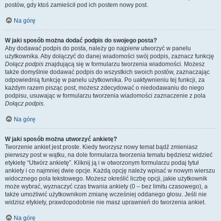
postów, gdy ktoś zamieścił pod ich postem nowy post.
Na górę
W jaki sposób można dodać podpis do swojego posta?
Aby dodawać podpis do posta, należy go najpierw utworzyć w panelu
użytkownika. Aby dołączyć do danej wiadomości swój podpis, zaznacz funkcję
Dołącz podpis
znajdującą się w formularzu tworzenia wiadomości. Możesz
także domyślnie dodawać podpis do wszystkich swoich postów, zaznaczając
odpowiednią funkcję w panelu użytkownika. Po uaktywnieniu tej funkcji, za
każdym razem pisząc post, możesz zdecydować o niedodawaniu do niego
podpisu, usuwając w formularzu tworzenia wiadomości zaznaczenie z pola
Dołącz podpis
.
Na górę
W jaki sposób można utworzyć ankietę?
Tworzenie ankiet jest proste. Kiedy tworzysz nowy temat bądź zmieniasz
pierwszy post w wątku, na dole formularza tworzenia tematu będziesz widzieć
etykietę “Utwórz ankietę”. Kliknij ją i w otworzonym formularzu podaj tytuł
ankiety i co najmniej dwie opcje. Każdą opcję należy wpisać w nowym wierszu
widocznego pola tekstowego. Możesz określić liczbę opcji, jakie użytkownik
może wybrać, wyznaczyć czas trwania ankiety (0 – bez limitu czasowego), a
także umożliwić użytkownikom zmianę wcześniej oddanego głosu. Jeśli nie
widzisz etykiety, prawdopodobnie nie masz uprawnień do tworzenia ankiet.
Na górę