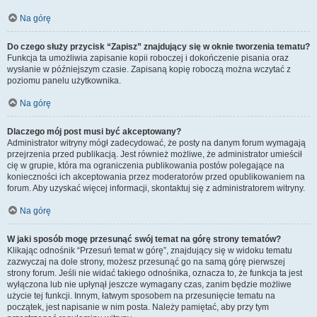
Na górę
Do czego służy przycisk “Zapisz” znajdujący się w oknie tworzenia tematu?
Funkcja ta umożliwia zapisanie kopii roboczej i dokończenie pisania oraz
wysłanie w późniejszym czasie. Zapisaną kopię roboczą można wczytać z
poziomu panelu użytkownika.
Na górę
Dlaczego mój post musi być akceptowany?
Administrator witryny mógł zadecydować, że posty na danym forum wymagają
przejrzenia przed publikacją. Jest również możliwe, że administrator umieścił
cię w grupie, która ma ograniczenia publikowania postów polegające na
konieczności ich akceptowania przez moderatorów przed opublikowaniem na
forum. Aby uzyskać więcej informacji, skontaktuj się z administratorem witryny.
Na górę
W jaki sposób mogę przesunąć swój temat na górę strony tematów?
Klikając odnośnik “Przesuń temat w górę”, znajdujący się w widoku tematu
zazwyczaj na dole strony, możesz przesunąć go na samą górę pierwszej
strony forum. Jeśli nie widać takiego odnośnika, oznacza to, że funkcja ta jest
wyłączona lub nie upłynął jeszcze wymagany czas, zanim będzie możliwe
użycie tej funkcji. Innym, łatwym sposobem na przesunięcie tematu na
początek, jest napisanie w nim posta. Należy pamiętać, aby przy tym