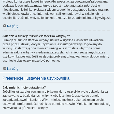
twojego konta przez kogoś innego. Aby pozostać zalogowanym/zalogowaną,
podczas logowania zaznacz funkcję
Loguj mnie automatycznie
. Jest to
niezalecane, jeżeli korzystasz z witryny z ogólnie dostępnego komputera, np.
w bibliotece, kawiarence internetowej, sali komputerowej w szkole lub na
uczelni itp. Jeśli nie widzisz tej funkcji, oznacza to, że administrator ją wyłączył.
Na górę
Jak działa funkcja “Usuń ciasteczka witryny”?
Funkcja “Usuń ciasteczka witryny” usuwa wszystkie ciasteczka utworzone
przez phpBB dzięki, którym użytkownik jest autoryzowany i logowany do
witryny. Dostarczają one również funkcję – jeśli została włączona przez
administratora witryny – śledzenia przeczytanych i nieprzeczytanych przez
użytkownika postów. Jeśli występują problemy z logowaniem/wylogowaniem,
usunięcie ciasteczek może być pomocne.
Na górę
Preferencje i ustawienia użytkownika
Jak zmienić moje ustawienia?
Jeżeli jesteś zarejestrowanym użytkownikiem, wszystkie twoje ustawienia są
zapisywane w bazie danych witryny. Aby je zmienić, przejdź do panelu
zarządzania swoim kontem. W tym miejscu możesz dokonać zmian swoich
ustawień i preferencji. Odnośnik do panelu o nazwie “Moje konto” znajduje się
zazwyczaj na górze stron witryny.