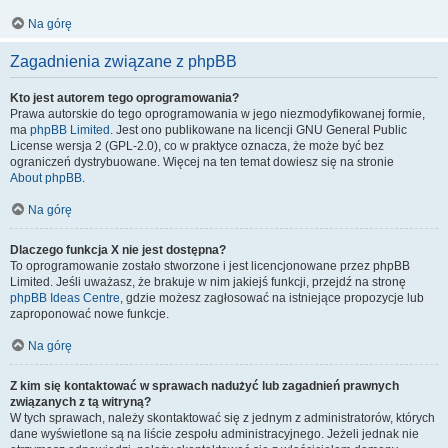
Na górę
Zagadnienia związane z phpBB
Kto jest autorem tego oprogramowania?
Prawa autorskie do tego oprogramowania w jego niezmodyfikowanej formie,
ma
phpBB Limited
. Jest ono publikowane na licencji GNU General Public
License wersja 2 (GPL-2.0), co w praktyce oznacza, że może być bez
ograniczeń dystrybuowane. Więcej na ten temat dowiesz się na stronie
About phpBB
.
Na górę
Dlaczego funkcja X nie jest dostępna?
To oprogramowanie zostało stworzone i jest licencjonowane przez phpBB
Limited. Jeśli uważasz, że brakuje w nim jakiejś funkcji, przejdź na stronę
phpBB Ideas Centre
, gdzie możesz zagłosować na istniejące propozycje lub
zaproponować nowe funkcje.
Na górę
Z kim się kontaktować w sprawach nadużyć lub zagadnień prawnych
związanych z tą witryną?
W tych sprawach, należy skontaktować się z jednym z administratorów, których
dane wyświetlone są na liście zespołu administracyjnego. Jeżeli jednak nie