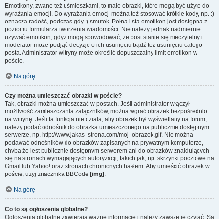
Emotikony, zwane też uśmieszkami, to małe obrazki, które mogą być użyte do
wyrażania emocji. Do wyrażania emocji można też stosować krótkie kody, np. :)
oznacza radość, podczas gdy :( smutek. Pełna lista emotikon jest dostępna z
poziomu formularza tworzenia wiadomości. Nie należy jednak nadmiernie
używać emotikon, gdyż mogą spowodować, że post stanie się nieczytelny i
moderator może podjąć decyzję o ich usunięciu bądź też usunięciu całego
posta. Administrator witryny może określić dopuszczalny limit emotikon w
poście.
Na górę
Czy można umieszczać obrazki w poście?
Tak, obrazki można umieszczać w postach. Jeśli administrator włączył
możliwość zamieszczania załączników, można wgrać obrazek bezpośrednio
na witrynę. Jeśli ta funkcja nie działa, aby obrazek był wyświetlany na forum,
należy podać odnośnik do obrazka umieszczonego na publicznie dostępnym
serwerze, np. http://www.jakas_strona.com/moj_obrazek.gif. Nie można
podawać odnośników do obrazków zapisanych na prywatnym komputerze,
chyba że jest publicznie dostępnym serwerem ani do obrazków znajdujących
się na stronach wymagających autoryzacji, takich jak, np. skrzynki pocztowe na
Gmail lub Yahoo! oraz stronach chronionych hasłem. Aby umieścić obrazek w
poście, użyj znacznika BBCode
[img]
.
Na górę
Co to są ogłoszenia globalne?
Ogłoszenia globalne zawierają ważne informacje i należy zawsze je czytać. Są