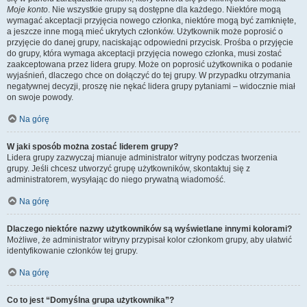
Moje konto
. Nie wszystkie grupy są dostępne dla każdego. Niektóre mogą
wymagać akceptacji przyjęcia nowego członka, niektóre mogą być zamknięte,
a jeszcze inne mogą mieć ukrytych członków. Użytkownik może poprosić o
przyjęcie do danej grupy, naciskając odpowiedni przycisk. Prośba o przyjęcie
do grupy, która wymaga akceptacji przyjęcia nowego członka, musi zostać
zaakceptowana przez lidera grupy. Może on poprosić użytkownika o podanie
wyjaśnień, dlaczego chce on dołączyć do tej grupy. W przypadku otrzymania
negatywnej decyzji, proszę nie nękać lidera grupy pytaniami – widocznie miał
on swoje powody.
Na górę
W jaki sposób można zostać liderem grupy?
Lidera grupy zazwyczaj mianuje administrator witryny podczas tworzenia
grupy. Jeśli chcesz utworzyć grupę użytkowników, skontaktuj się z
administratorem, wysyłając do niego prywatną wiadomość.
Na górę
Dlaczego niektóre nazwy użytkowników są wyświetlane innymi kolorami?
Możliwe, że administrator witryny przypisał kolor członkom grupy, aby ułatwić
identyfikowanie członków tej grupy.
Na górę
Co to jest “Domyślna grupa użytkownika”?