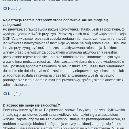
Na górę
Rejestracja została przeprowadzona poprawnie, ale nie mogę się
zalogować!
Po pierwsze, sprawdź swoją nazwę użytkownika i hasło. Jeśli są poprawne, to
wystąpiła jedna z dwóch przyczyn. Pierwszą z nich może być włączona funkcja
COPPA, a w czasie rejestracji została podana informacja, że masz mniej niż 13
lat. Wówczas należy wykonać instrukcje wysłane na twój adres e-mail. Jeśli nie
to było przyczyną, być może nie została aktywowana rejestracja. Niektóre
witryny przed pierwszym zalogowaniem wymagają aktywowania rejestracji
przez osobę rejestrującą się lub przez administratora. Informacja o tym była
wyświetlona podczas rejestracji. Jeśli została wysłana do ciebie wiadomość e-
mail, postępuj zgodnie z zawartymi w niej instrukcjami. Jeżeli taka wiadomość
do ciebie nie dotarła, być może został podany nieprawidłowy adres e-mail lub
wiadomość została zatrzymana przez filtr antyspamowy. Jeśli na pewno
podany przez ciebie adres e-mail jest prawidłowy, spróbuj skontaktować się z
administratorem.
Na górę
Dlaczego nie mogę się zalogować?
Powodów może być kilka. Po pierwsze, sprawdź czy twoja nazwa użytkownika
i hasło są prawidłowe. Jeżeli są prawidłowe, skontaktuj się z właścicielem
witryny i zapytaj czy cię nie zablokowano. Istnieje też prawdopodobieństwo, że
problem powoduje błędna konfiguracja witryny, na której znajduje się forum.
Skontaktuj się z właścicielem witryny i powiadom go o tym problemie. Musi on