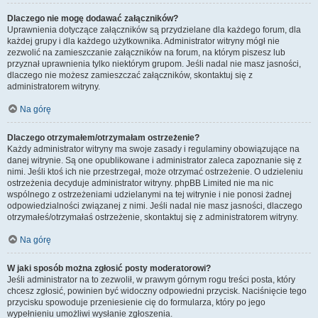
Dlaczego nie mogę dodawać załączników?
Uprawnienia dotyczące załączników są przydzielane dla każdego forum, dla
każdej grupy i dla każdego użytkownika. Administrator witryny mógł nie
zezwolić na zamieszczanie załączników na forum, na którym piszesz lub
przyznał uprawnienia tylko niektórym grupom. Jeśli nadal nie masz jasności,
dlaczego nie możesz zamieszczać załączników, skontaktuj się z
administratorem witryny.
Na górę
Dlaczego otrzymałem/otrzymałam ostrzeżenie?
Każdy administrator witryny ma swoje zasady i regulaminy obowiązujące na
danej witrynie. Są one opublikowane i administrator zaleca zapoznanie się z
nimi. Jeśli ktoś ich nie przestrzegał, może otrzymać ostrzeżenie. O udzieleniu
ostrzeżenia decyduje administrator witryny. phpBB Limited nie ma nic
wspólnego z ostrzeżeniami udzielanymi na tej witrynie i nie ponosi żadnej
odpowiedzialności związanej z nimi. Jeśli nadal nie masz jasności, dlaczego
otrzymałeś/otrzymałaś ostrzeżenie, skontaktuj się z administratorem witryny.
Na górę
W jaki sposób można zgłosić posty moderatorowi?
Jeśli administrator na to zezwolił, w prawym górnym rogu treści posta, który
chcesz zgłosić, powinien być widoczny odpowiedni przycisk. Naciśnięcie tego
przycisku spowoduje przeniesienie cię do formularza, który po jego
wypełnieniu umożliwi wysłanie zgłoszenia.