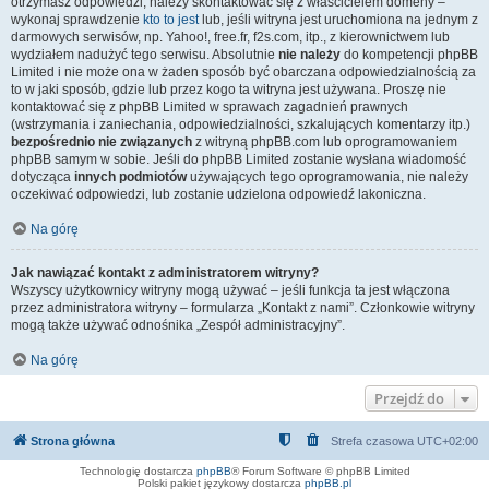
otrzymasz odpowiedzi, należy skontaktować się z właścicielem domeny –
wykonaj sprawdzenie
kto to jest
lub, jeśli witryna jest uruchomiona na jednym z
darmowych serwisów, np. Yahoo!, free.fr, f2s.com, itp., z kierownictwem lub
wydziałem nadużyć tego serwisu. Absolutnie
nie należy
do kompetencji phpBB
Limited i nie może ona w żaden sposób być obarczana odpowiedzialnością za
to w jaki sposób, gdzie lub przez kogo ta witryna jest używana. Proszę nie
kontaktować się z phpBB Limited w sprawach zagadnień prawnych
(wstrzymania i zaniechania, odpowiedzialności, szkalujących komentarzy itp.)
bezpośrednio nie związanych
z witryną phpBB.com lub oprogramowaniem
phpBB samym w sobie. Jeśli do phpBB Limited zostanie wysłana wiadomość
dotycząca
innych podmiotów
używających tego oprogramowania, nie należy
oczekiwać odpowiedzi, lub zostanie udzielona odpowiedź lakoniczna.
Na górę
Jak nawiązać kontakt z administratorem witryny?
Wszyscy użytkownicy witryny mogą używać – jeśli funkcja ta jest włączona
przez administratora witryny – formularza „Kontakt z nami”. Członkowie witryny
mogą także używać odnośnika „Zespół administracyjny”.
Na górę
Przejdź do
Strona główna
Strefa czasowa
UTC+02:00
Technologię dostarcza
phpBB
® Forum Software © phpBB Limited
Polski pakiet językowy dostarcza
phpBB.pl