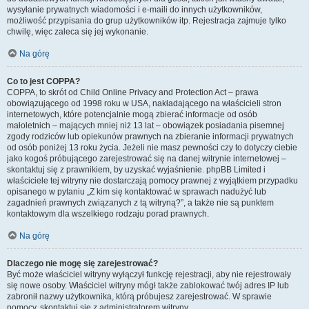
wysyłanie prywatnych wiadomości i e-maili do innych użytkowników,
możliwość przypisania do grup użytkowników itp. Rejestracja zajmuje tylko
chwilę, więc zaleca się jej wykonanie.
Na górę
Co to jest COPPA?
COPPA, to skrót od Child Online Privacy and Protection Act – prawa
obowiązującego od 1998 roku w USA, nakładającego na właścicieli stron
internetowych, które potencjalnie mogą zbierać informacje od osób
małoletnich – mających mniej niż 13 lat – obowiązek posiadania pisemnej
zgody rodziców lub opiekunów prawnych na zbieranie informacji prywatnych
od osób poniżej 13 roku życia. Jeżeli nie masz pewności czy to dotyczy ciebie
jako kogoś próbującego zarejestrować się na danej witrynie internetowej –
skontaktuj się z prawnikiem, by uzyskać wyjaśnienie. phpBB Limited i
właściciele tej witryny nie dostarczają pomocy prawnej z wyjątkiem przypadku
opisanego w pytaniu „Z kim się kontaktować w sprawach nadużyć lub
zagadnień prawnych związanych z tą witryną?”, a także nie są punktem
kontaktowym dla wszelkiego rodzaju porad prawnych.
Na górę
Dlaczego nie mogę się zarejestrować?
Być może właściciel witryny wyłączył funkcję rejestracji, aby nie rejestrowały
się nowe osoby. Właściciel witryny mógł także zablokować twój adres IP lub
zabronił nazwy użytkownika, którą próbujesz zarejestrować. W sprawie
pomocy, skontaktuj się z administratorem witryny.