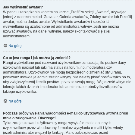
Jak wyświetlić awatar?
W panelu zarządzania kontem na karcie „Profil” w sekcji „Awatar”, używając
jednej z czterech metod: Gravatar, Galeria awatarów, Zdalny awatar lub Prześlij
awatar, można dodać awatar. Wyświetlanie awatarów i sposób ich
wyświetlania są uzależnione od administratora witryny. Jeśli nie można
używać awatarów na danej witrynie, należy skontaktować się z jej
administratorem.
Na górę
Co to jest ranga i jak można ją zmienić?
Rangi wyświetlane pod nazwami użytkowników oznaczają, ile postów dany
użytkownik napisał lub jaki ma status na forum, np. moderatora czy
administratora. Użytkownicy nie mogą bezpośrednio zmieniać stylu rang,
ponieważ ustawia je administrator witryny. Nie należy pisać postów tylko po to,
aby zwiększyć swój licznik postów i przez to swoją rangę. Większość witryn nie
toleruje takich działań i moderator lub administrator obniży licznik postów
takiego użytkownika.
Na górę
Podczas próby wysłania wiadomości e-mail do użytkownika witryna prosi
mnie o zalogowanie. Dlaczego?
Tylko zarejestrowani użytkownicy mogą wysyłać e-maile do innych
użytkowników przez wbudowany formularz wysyłania e-maili i tylko wtedy,
jeżeli administrator włączył tę funkcję. Ma to zabezpieczać przed