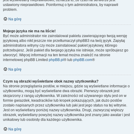
jest wyświetlany nieprawidłowo, oznacza to, że czas na serwerze jest
ustawiony nieprawidłowo. Poinformuj o tym administratora, by naprawił
problem.
Na górę
Mojego języka nie ma na liście!
Być może administrator nie zainstalował pakietu zawierającego twoją wersję
językową albo nikt jeszcze nie przetłumaczył phpBB3 na twój język. Zapytaj
administratora witryny czy może zainstalować pakiet językowy, którego
potrzebujesz. Jeśli pakiet dla twojego języka nie istnieje, może spróbujesz go
utworzyć. Więcej informacji na ten temat można znaleźć na stronie
internetowej phpBB Limited
phpBB.pl
® lub
phpBB.com
®
Na górę
Czym są obrazki wyświetlane obok nazwy użytkownika?
Na stronie przeglądania postów, w miejscu, gdzie są wyświetlane informacje o
użytkowniku, mogą być wyświetlane dwa obrazki. Pierwszy obrazek jest
skojarzony z rangą użytkownika. W zależności od używanego stylu jest on w
formie gwiazdek, kwadracików lub kropek pokazujących, jak dużo postów
zostało napisanych przez użytkownika lub jaki jest jego status na tej witrynie.
Jest on wyświetlany poniżej nazwy użytkownika. Drugi, zazwyczaj większy
obrazek, wyświetlany powyżej nazwy użytkownika jest znany jako awatar i jest
unikatowy lub osobisty dla każdego użytkownika.
Na górę