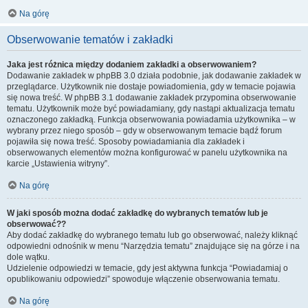
Na górę
Obserwowanie tematów i zakładki
Jaka jest różnica między dodaniem zakładki a obserwowaniem?
Dodawanie zakładek w phpBB 3.0 działa podobnie, jak dodawanie zakładek w
przeglądarce. Użytkownik nie dostaje powiadomienia, gdy w temacie pojawia
się nowa treść. W phpBB 3.1 dodawanie zakładek przypomina obserwowanie
tematu. Użytkownik może być powiadamiany, gdy nastąpi aktualizacja tematu
oznaczonego zakładką. Funkcja obserwowania powiadamia użytkownika – w
wybrany przez niego sposób – gdy w obserwowanym temacie bądź forum
pojawiła się nowa treść. Sposoby powiadamiania dla zakładek i
obserwowanych elementów można konfigurować w panelu użytkownika na
karcie „Ustawienia witryny”.
Na górę
W jaki sposób można dodać zakładkę do wybranych tematów lub je
obserwować??
Aby dodać zakładkę do wybranego tematu lub go obserwować, należy kliknąć
odpowiedni odnośnik w menu “Narzędzia tematu” znajdujące się na górze i na
dole wątku.
Udzielenie odpowiedzi w temacie, gdy jest aktywna funkcja “Powiadamiaj o
opublikowaniu odpowiedzi” spowoduje włączenie obserwowania tematu.
Na górę