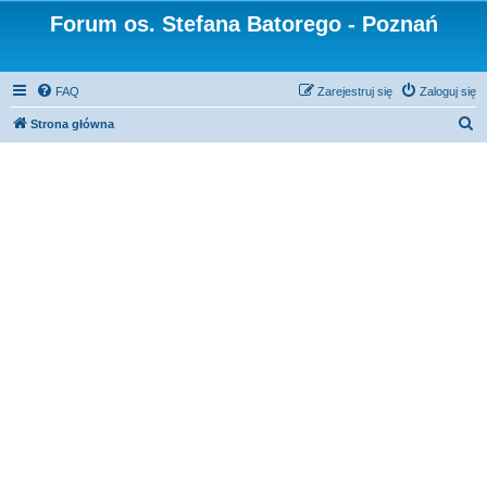
Forum os. Stefana Batorego - Poznań
FAQ
Zarejestruj się
Zaloguj się
S
Strona główna
z
u
k
a
j