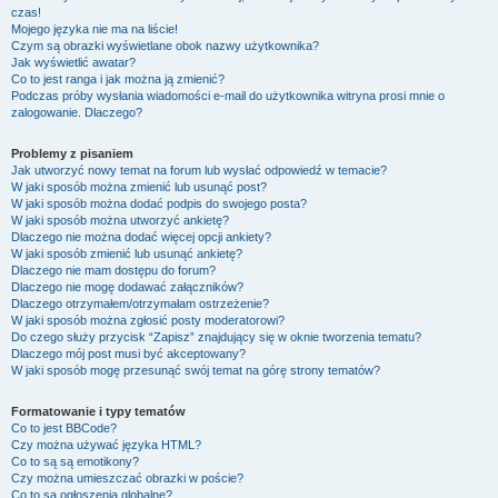
czas!
Mojego języka nie ma na liście!
Czym są obrazki wyświetlane obok nazwy użytkownika?
Jak wyświetlić awatar?
Co to jest ranga i jak można ją zmienić?
Podczas próby wysłania wiadomości e-mail do użytkownika witryna prosi mnie o
zalogowanie. Dlaczego?
Problemy z pisaniem
Jak utworzyć nowy temat na forum lub wysłać odpowiedź w temacie?
W jaki sposób można zmienić lub usunąć post?
W jaki sposób można dodać podpis do swojego posta?
W jaki sposób można utworzyć ankietę?
Dlaczego nie można dodać więcej opcji ankiety?
W jaki sposób zmienić lub usunąć ankietę?
Dlaczego nie mam dostępu do forum?
Dlaczego nie mogę dodawać załączników?
Dlaczego otrzymałem/otrzymałam ostrzeżenie?
W jaki sposób można zgłosić posty moderatorowi?
Do czego służy przycisk “Zapisz” znajdujący się w oknie tworzenia tematu?
Dlaczego mój post musi być akceptowany?
W jaki sposób mogę przesunąć swój temat na górę strony tematów?
Formatowanie i typy tematów
Co to jest BBCode?
Czy można używać języka HTML?
Co to są są emotikony?
Czy można umieszczać obrazki w poście?
Co to są ogłoszenia globalne?