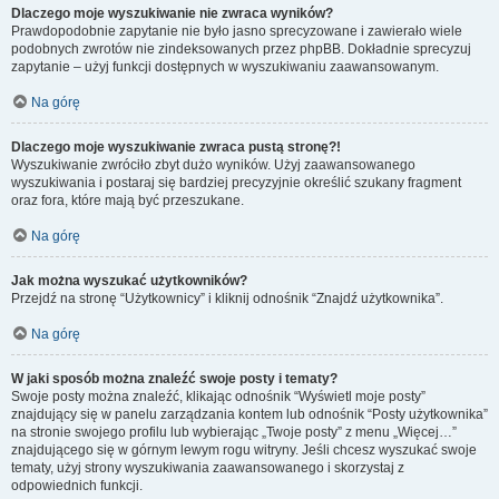
Dlaczego moje wyszukiwanie nie zwraca wyników?
Prawdopodobnie zapytanie nie było jasno sprecyzowane i zawierało wiele
podobnych zwrotów nie zindeksowanych przez phpBB. Dokładnie sprecyzuj
zapytanie – użyj funkcji dostępnych w wyszukiwaniu zaawansowanym.
Na górę
Dlaczego moje wyszukiwanie zwraca pustą stronę?!
Wyszukiwanie zwróciło zbyt dużo wyników. Użyj zaawansowanego
wyszukiwania i postaraj się bardziej precyzyjnie określić szukany fragment
oraz fora, które mają być przeszukane.
Na górę
Jak można wyszukać użytkowników?
Przejdź na stronę “Użytkownicy” i kliknij odnośnik “Znajdź użytkownika”.
Na górę
W jaki sposób można znaleźć swoje posty i tematy?
Swoje posty można znaleźć, klikając odnośnik “Wyświetl moje posty”
znajdujący się w panelu zarządzania kontem lub odnośnik “Posty użytkownika”
na stronie swojego profilu lub wybierając „Twoje posty” z menu „Więcej…”
znajdującego się w górnym lewym rogu witryny. Jeśli chcesz wyszukać swoje
tematy, użyj strony wyszukiwania zaawansowanego i skorzystaj z
odpowiednich funkcji.